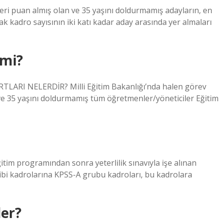
zeri puan almış olan ve 35 yaşını doldurmamış adayların, en
kadro sayısının iki katı kadar aday arasında yer almaları
 mi?
ARI NELERDİR? Milli Eğitim Bakanlığı’nda halen görev
 ve 35 yaşını doldurmamış tüm öğretmenler/yöneticiler Eğitim
eğitim programından sonra yeterlilik sınavıyla işe alınan
gibi kadrolarına KPSS-A grubu kadroları, bu kadrolara
ler?