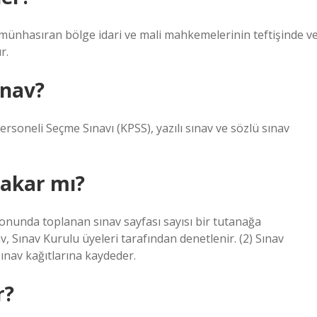
, münhasıran bölge idari ve mali mahkemelerinin teftişinde v
r.
ınav?
ersoneli Seçme Sınavı (KPSS), yazılı sınav ve sözlü sınav
bakar mı?
 sonunda toplanan sınav sayfası sayısı bir tutanağa
, Sınav Kurulu üyeleri tarafından denetlenir. (2) Sınav
sınav kağıtlarına kaydeder.
r?