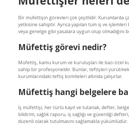
Müfettişler neleri d
Bir müfettişin görevleri çok çeşitlidir. Kurumlarda 
yetkisine sahiptir. Ayrıca yapılan tüm iş ve işlemler
veya genelge gibi yasalara uygun olup olmadığını be
Müfettiş görevi nedir?
Müfettiş, kamu kurum ve kuruluşları ile bazı özel k
sahip bir profesyoneldir. Bunlar, teftişleri yürütmek
kurumlarındaki teftiş komiteleri altında çalışırlar.
Müfettiş hangi belgelere b
İş müfettişi, her türlü kayıt ve tutanak, defter, belg
bildirim, sağlık raporu, iş sağlığı ve güvenliği deft
düzenli olarak tutulmasını sağlamakla yükümlüdür.