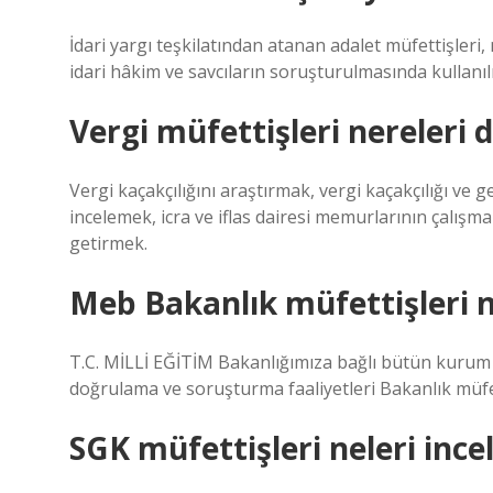
İdari yargı teşkilatından atanan adalet müfettişleri
idari hâkim ve savcıların soruşturulmasında kullanılı
Vergi müfettişleri nereleri 
Vergi kaçakçılığını araştırmak, vergi kaçakçılığı ve
incelemek, icra ve iflas dairesi memurlarının çalışma
getirmek.
Meb Bakanlık müfettişleri 
T.C. MİLLİ EĞİTİM Bakanlığımıza bağlı bütün kurum v
doğrulama ve soruşturma faaliyetleri Bakanlık müfet
SGK müfettişleri neleri ince