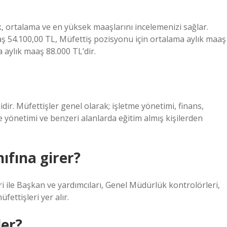
k, ortalama ve en yüksek maaşlarını incelemenizi sağlar.
aş 54.100,00 TL, Müfettiş pozisyonu için ortalama aylık maaş
 aylık maaş 88.000 TL’dir.
idir. Müfettişler genel olarak; işletme yönetimi, finans,
önetimi ve benzeri alanlarda eğitim almış kişilerden
ıfına girer?
 ile Başkan ve yardımcıları, Genel Müdürlük kontrolörleri,
üfettişleri yer alır.
ler?