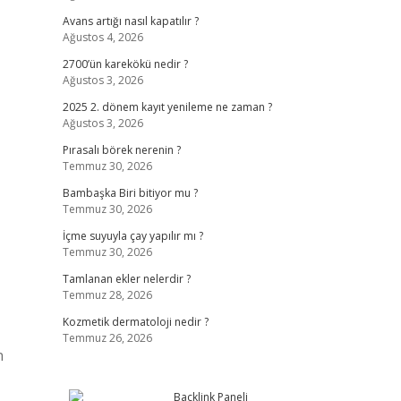
Avans artığı nasıl kapatılır ?
Ağustos 4, 2026
2700’ün karekökü nedir ?
Ağustos 3, 2026
2025 2. dönem kayıt yenileme ne zaman ?
Ağustos 3, 2026
Pırasalı börek nerenin ?
Temmuz 30, 2026
Bambaşka Biri bitiyor mu ?
Temmuz 30, 2026
İçme suyuyla çay yapılır mı ?
Temmuz 30, 2026
Tamlanan ekler nelerdir ?
Temmuz 28, 2026
Kozmetik dermatoloji nedir ?
Temmuz 26, 2026
n