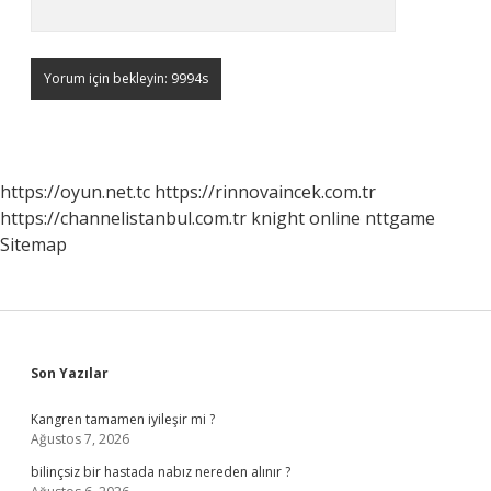
https://oyun.net.tc
https://rinnovaincek.com.tr
https://channelistanbul.com.tr
knight online
nttgame
Sitemap
Sidebar
Son Yazılar
Kangren tamamen iyileşir mi ?
Ağustos 7, 2026
bilinçsiz bir hastada nabız nereden alınır ?