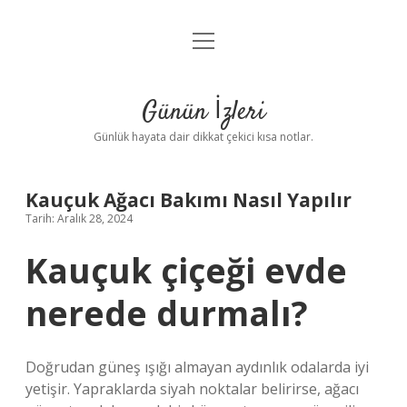
menüyü
Anasayfa
aç
Gizlilik Politikası
Günün İzleri
Yasal Uyarı
Günlük hayata dair dikkat çekici kısa notlar.
Hakkımızda
Kauçuk Ağacı Bakımı Nasıl Yapılır
Tarih: Aralık 28, 2024
Kauçuk çiçeği evde
nerede durmalı?
Doğrudan güneş ışığı almayan aydınlık odalarda iyi
yetişir. Yapraklarda siyah noktalar belirirse, ağacı