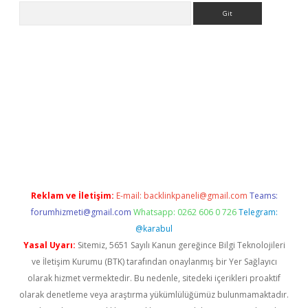
Arama
giriş adresi
betexper.xyz
m elexbet
Reklam ve İletişim:
E-mail:
backlinkpaneli@gmail.com
Teams:
forumhizmeti@gmail.com
Whatsapp: 0262 606 0 726
Telegram:
@karabul
Yasal Uyarı:
Sitemiz, 5651 Sayılı Kanun gereğince Bilgi Teknolojileri
ve İletişim Kurumu (BTK) tarafından onaylanmış bir Yer Sağlayıcı
olarak hizmet vermektedir. Bu nedenle, sitedeki içerikleri proaktif
olarak denetleme veya araştırma yükümlülüğümüz bulunmamaktadır.