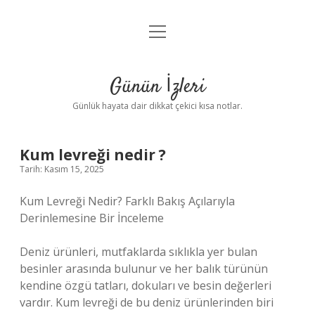
menüyü
Anasayfa
aç
Gizlilik Politikası
Günün İzleri
Yasal Uyarı
Günlük hayata dair dikkat çekici kısa notlar.
Hakkımızda
Kum levreği nedir ?
Tarih: Kasım 15, 2025
Kum Levreği Nedir? Farklı Bakış Açılarıyla
Derinlemesine Bir İnceleme
Deniz ürünleri, mutfaklarda sıklıkla yer bulan
besinler arasında bulunur ve her balık türünün
kendine özgü tatları, dokuları ve besin değerleri
vardır. Kum levreği de bu deniz ürünlerinden biri