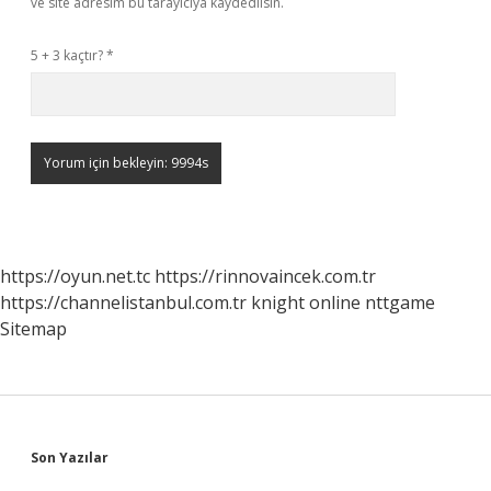
ve site adresim bu tarayıcıya kaydedilsin.
5 + 3 kaçtır?
*
https://oyun.net.tc
https://rinnovaincek.com.tr
https://channelistanbul.com.tr
knight online
nttgame
Sitemap
Sidebar
Son Yazılar