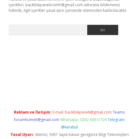
içerikleri,
backlinkpanelicomtr@gmail.com
adresine bildirmeniz
halinde, ilgili içerikler yasal süre içerisinde sitemizden kaldırılacaktır.
Arama
per giriş adresi
betexper.xyz
m elexbet
Reklam ve İletişim:
E-mail:
backlinkpaneli@gmail.com
Teams:
forumhizmeti@gmail.com
Whatsapp: 0262 606 0 726
Telegram:
@karabul
Yasal Uyarı:
Sitemiz, 5651 Sayılı Kanun gereğince Bilgi Teknolojileri