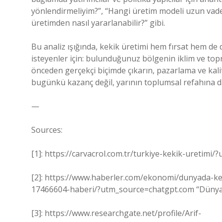
yönlendirmeliyim?”, “Hangi üretim modeli uzun vade
üretimden nasıl yararlanabilir?” gibi.
Bu analiz ışığında, kekik üretimi hem fırsat hem de 
isteyenler için: bulunduğunuz bölgenin iklim ve topra
önceden gerçekçi biçimde çıkarın, pazarlama ve kali
bugünkü kazanç değil, yarının toplumsal refahına da
—
Sources:
[1]: https://carvacrol.com.tr/turkiye-kekik-uretimi
[2]: https://www.haberler.com/ekonomi/dunyada-kek
17466604-haberi/?utm_source=chatgpt.com “Dünyada
[3]: https://www.researchgate.net/profile/Arif-