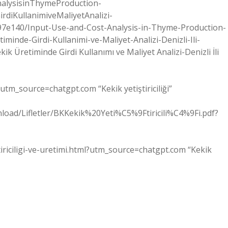
alysisinThymeProduction-
rdiKullanimiveMaliyetAnalizi-
897e140/Input-Use-and-Cost-Analysis-in-Thyme-Production-
minde-Girdi-Kullanimi-ve-Maliyet-Analizi-Denizli-Ili-
Üretiminde Girdi Kullanımı ve Maliyet Analizi-Denizli İli
gi?utm_source=chatgpt.com “Kekik yetiştiriciliği”
wnload/Lifletler/BKKekik%20Yeti%C5%9Ftiricili%C4%9Fi.pdf?
stiriciligi-ve-uretimi.html?utm_source=chatgpt.com “Kekik