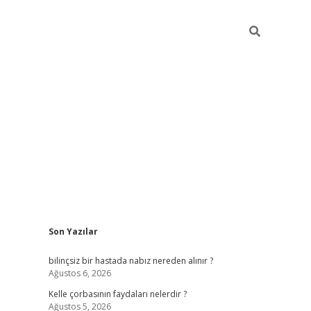
Sidebar
Son Yazılar
tci
vdcasino güncel giriş
ilbet casino
ilbet yeni giriş
Betexper gi
bilinçsiz bir hastada nabız nereden alınır ?
Ağustos 6, 2026
Kelle çorbasının faydaları nelerdir ?
Ağustos 5, 2026