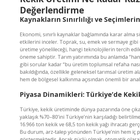
Değerlendirme
Kaynakların Sınırlılığı ve Seçimlerin
Ekonomi, sınırlı kaynaklar bağlamında karar alma sü
etkilerini inceler. Toprak, su, emek ve sermaye gibi
üretime yönelileceği, hangi teknolojilerin tercih edi
öneme sahiptir. Tarım yatırımında bu anlamda “hangi
gibi sorular kadar “bu üretim toplumsal refaha nası
bakıldığında, özellikle geleneksel tarımsal üretim al
hem de bölgesel kalkınma açısından önemli bir anali
Piyasa Dinamikleri: Türkiye’de Keki
Türkiye, kekik üretiminde dünya pazarında öne çıka
yaklaşık %70–80’ini Türkiye’nin karşıladığı belirtilm
16.966 ton kekik ve 68,5 ton kekik yağı ihracatı gerçe
Bu durum, arz‑talep yönünden Türkiye’nin hem iç
göstermektedir. Ancak güçlü olmak, otomatik olara