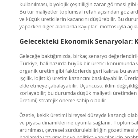
kullanılması, biyolojik çeşitliliğin zarar görmesi gibi
Bu tür maliyetler toplumsal refah açısından göz ardı 
ve küçük üreticilerin kazancını düşürebilir. Bu duru
yaparken diğer alanlarda kayıplar” mottosuyla açıkla
Gelecekteki Ekonomik Senaryolar: K
Geleceğe baktığımızda, birkaç senaryo değerlendirile
Türkiye, hali hazırda büyük bir üretici konumunda ve 
organik üretim gibi faktörlerde geri kalırsa bu avantaj
işçilik, lojistik) üretim kazancını baskılayabilir. Üreti
elde etmeye çabalayabilir. Üçüncüsü, iklim değişikliği
zorlayabilir; bu durumda düşük maliyetli üretimden
üretimi) stratejik öneme sahip olabilir.
Özetle, kekik üretimi bireysel düzeyde kazançlı ola
ve piyasa dinamiklerine uyumla sağlanır. Toplumsal 
artırılması, çevresel sürdürülebilirliğin gözetilmesi v
bağlamda yatırımcılar ve politika yapıcılar için anah