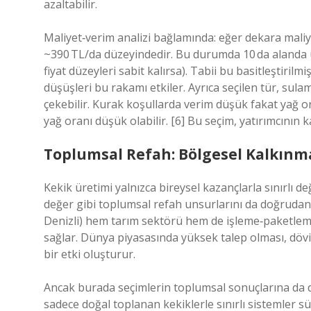
azaltabilir.
Maliyet‑verim analizi bağlamında: eğer dekara maliy
~390 TL/da düzeyindedir. Bu durumda 10 da alanda ür
fiyat düzeyleri sabit kalırsa). Tabii bu basitleştirilm
düşüşleri bu rakamı etkiler. Ayrıca seçilen tür, sul
çekebilir. Kurak koşullarda verim düşük fakat yağ o
yağ oranı düşük olabilir. [6] Bu seçim, yatırımcının k
Toplumsal Refah: Bölgesel Kalkınm
Kekik üretimi yalnızca bireysel kazançlarla sınırlı değ
değer gibi toplumsal refah unsurlarını da doğrudan 
Denizli) hem tarım sektörü hem de işleme‑paketleme 
sağlar. Dünya piyasasında yüksek talep olması, döv
bir etki oluşturur.
Ancak burada seçimlerin toplumsal sonuçlarına da d
sadece doğal toplanan kekiklerle sınırlı sistemler sürd