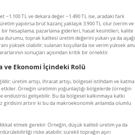
et ~1.100 TL ve dekara değer ~1.490 TL ise, aradaki fark
etim yapılırsa brüt kazanç yaklaşık 3.900 TL olur (verim ve
iş bir hesaplama; pazarlama giderleri, hasat kesintileri, kalite
ama durumu, toprak kalitesi üretim değerini yukarı ya da aşağı
ranı yüksek olabilir; sulanan koşullarda ise verim yüksek am
ararlarının sonuçları açısından kritik bir örnektir.
a ve Ekonomi İçindeki Rolü
ildir; üretim artışı, ihracat artışı, bölgesel istihdam ve katma
etkiler. Örneğin üretimin yoğunlaştığı bölgelerde (örneğin
endüstrisi gelişebilir. Bu da bölgesel kalkınmaya katkı
iz girdisini artırır ki bu da makroekonomik anlamda olumlu
ikkat etmek gerekir: Örneğin, düşük kaliteli üretim ya da
ürülebilirliği riske atabilir; sürekli toprağın aşırı