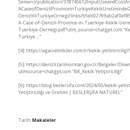
Semerci/publication/378745612InputUseandCostAn
ACaseofDenizliProvinceinTurkiyeKekikUretimindeGi
DenizliIliTurkiyeOrnegi/links/65eb02769ab2af0ef
A-Case-of-Denizli-Province-in-Tuerkiye-Kekik-Uereti
Tuerkiye-Oernegi.pdf?utm_source=chatgpt.com “Kekik 
Türkiye …”
[4]: https://agacvebitkiler.com.tr/kekik-yetistiricili
[5]: https://denizli.tarimorman.gov.tr/Belgeler/Do
utmsource=chatgpt.com “BK_Kekik Yetiştiriciliği”
[6]: https://blog.beslersifa.com/2024/05/kekik-yeti
Yetiştiriciliği ve Üretimi | BESLERŞİFA NATUREL”
Tarih:
Makaleler