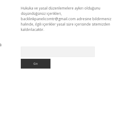
Hukuka ve yasal düzenlemelere aykırı olduğunu
düşündüğünüz içerikleri,
backlinkpanelicomtr@gmail.com
adresine bildirmeniz
halinde, ilgili içerikler yasal süre içerisinde sitemizden
kaldırılacaktır.
a
Arama