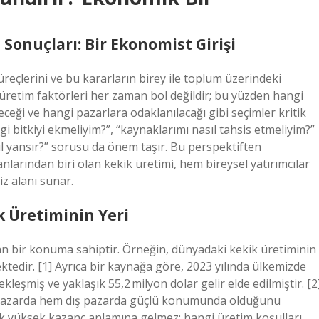
 Sonuçları: Bir Ekonomist Girişi
reçlerini ve bu kararların birey ile toplum üzerindeki
 üretim faktörleri her zaman bol değildir; bu yüzden hangi
leceği ve hangi pazarlara odaklanılacağı gibi seçimler kritik
 bitkiyi ekmeliyim?”, “kaynaklarımı nasıl tahsis etmeliyim?”
l yansır?” sorusu da önem taşır. Bu perspektiften
anlarından biri olan kekik üretimi, hem bireysel yatırımcılar
z alanı sunar.
k Üretiminin Yeri
n bir konuma sahiptir. Örneğin, dünyadaki kekik üretiminin
ektedir. [1] Ayrıca bir kaynağa göre, 2023 yılında ülkemizde
kleşmiş ve yaklaşık 55,2 milyon dolar gelir elde edilmiştir. [2
 pazarda hem dış pazarda güçlü konumunda olduğunu
k yüksek kazanç anlamına gelmez; hangi üretim koşulları