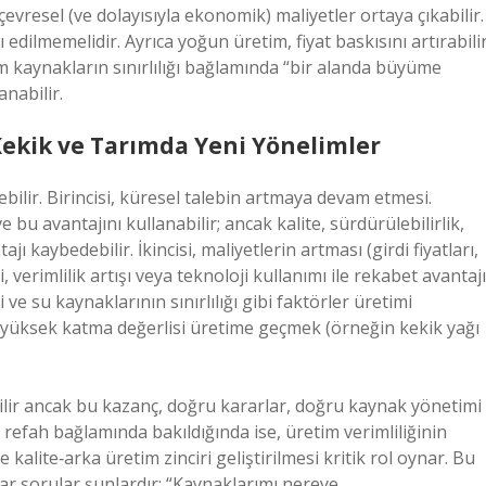
 çevresel (ve dolayısıyla ekonomik) maliyetler ortaya çıkabilir.
edilmemelidir. Ayrıca yoğun üretim, fiyat baskısını artırabili
m kaynakların sınırlılığı bağlamında “bir alanda büyüme
nabilir.
ekik ve Tarımda Yeni Yönelimler
bilir. Birincisi, küresel talebin artmaya devam etmesi.
bu avantajını kullanabilir; ancak kalite, sürdürülebilirlik,
ı kaybedebilir. İkincisi, maliyetlerin artması (girdi fiyatları,
ci, verimlilik artışı veya teknoloji kullanımı ile rekabet avantajı
 ve su kaynaklarının sınırlılığı gibi faktörler üretimi
 yüksek katma değerlisi üretime geçmek (örneğin kekik yağı
bilir ancak bu kazanç, doğru kararlar, doğru kaynak yönetimi
refah bağlamında bakıldığında ise, üretim verimliliğinin
e kalite‑arka üretim zinciri geliştirilmesi kritik rol oynar. Bu
tar sorular şunlardır: “Kaynaklarımı nereye