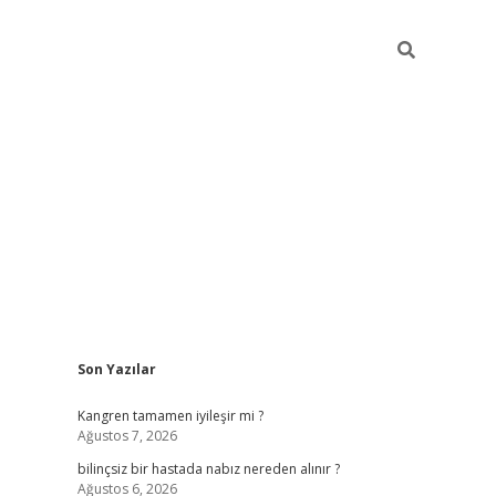
Sidebar
Son Yazılar
etci
vdcasino güncel giriş
ilbet casino
ilbet yeni giriş
Betexper g
Kangren tamamen iyileşir mi ?
Ağustos 7, 2026
bilinçsiz bir hastada nabız nereden alınır ?
Ağustos 6, 2026