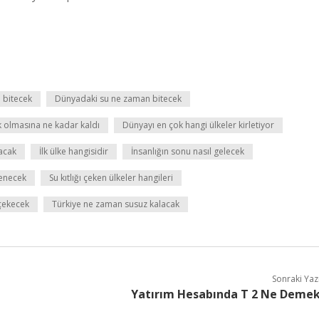
 bitecek
Dünyadaki su ne zaman bitecek
 olmasına ne kadar kaldı
Dünyayı en çok hangi ülkeler kirletiyor
lacak
İlk ülke hangisidir
İnsanlığın sonu nasıl gelecek
lenecek
Su kıtlığı çeken ülkeler hangileri
 çekecek
Türkiye ne zaman susuz kalacak
Sonraki Yaz
Yatırım Hesabında T 2 Ne Deme