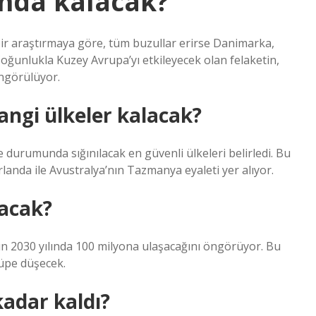
ında kalacak?
bir araştırmaya göre, tüm buzullar erirse Danimarka,
Çoğunlukla Kuzey Avrupa’yı etkileyecek olan felaketin,
öngörülüyor.
angi ülkeler kalacak?
durumunda sığınılacak en güvenli ülkeleri belirledi. Bu
İrlanda ile Avustralya’nın Tazmanya eyaleti yer alıyor.
acak?
n 2030 yılında 100 milyona ulaşacağını öngörüyor. Bu
üpe düşecek.
adar kaldı?