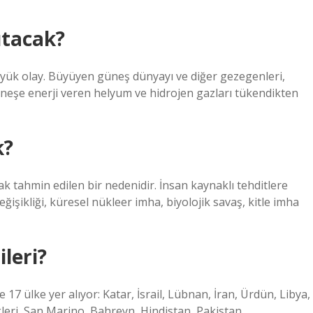
utacak?
yük olay. Büyüyen güneş dünyayı ve diğer gezegenleri,
neşe enerji veren helyum ve hidrojen gazları tükendikten
k?
k tahmin edilen bir nedenidir. İnsan kaynaklı tehditlere
ğişikliği, küresel nükleer imha, biyolojik savaş, kitle imha
ileri?
 17 ülke yer alıyor: Katar, İsrail, Lübnan, İran, Ürdün, Libya,
ikleri, San Marino, Bahreyn, Hindistan, Pakistan,