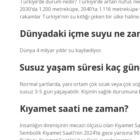
Türkiye’de durum nedir? Türkiye’de artan nüfus neden
2030’da 1.200 metreküpe, 2040’ta 1.116 metreküpe 
rakamlar Türkiye’nin su kıtlığı çeken bir ülke haline
Dünyadaki içme suyu ne za
Dünya 4 milyar yıldır su kaybediyor.
Susuz yaşam süresi kaç gün
Normal şartlarda, yani ortam çok sıcak veya çok soğu
susuz 3-5 gün yaşayabilir. Kişinin sağlık durumuna b
Kıyamet saati ne zaman?
İnsanlığın direnişinin mecazi ölçüsü olan Kıyamet Saa
Sembolik Kıyamet Saati’nin 2024’te gece yarısına 90 