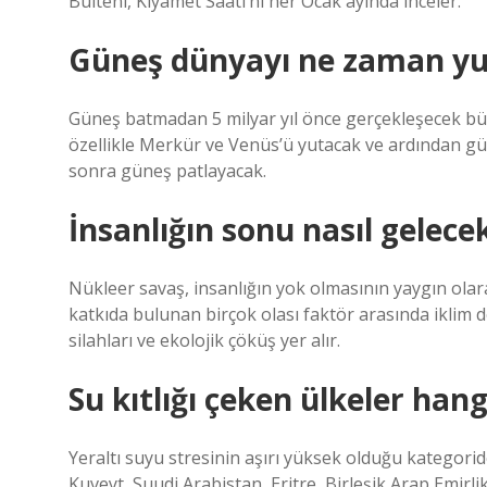
Bülteni, Kıyamet Saati’ni her Ocak ayında inceler.
Güneş dünyayı ne zaman y
Güneş batmadan 5 milyar yıl önce gerçekleşecek bü
özellikle Merkür ve Venüs’ü yutacak ve ardından gü
sonra güneş patlayacak.
İnsanlığın sonu nasıl gelece
Nükleer savaş, insanlığın yok olmasının yaygın olara
katkıda bulunan birçok olası faktör arasında iklim de
silahları ve ekolojik çöküş yer alır.
Su kıtlığı çeken ülkeler hang
Yeraltı suyu stresinin aşırı yüksek olduğu kategoride
Kuveyt, Suudi Arabistan, Eritre, Birleşik Arap Emirl