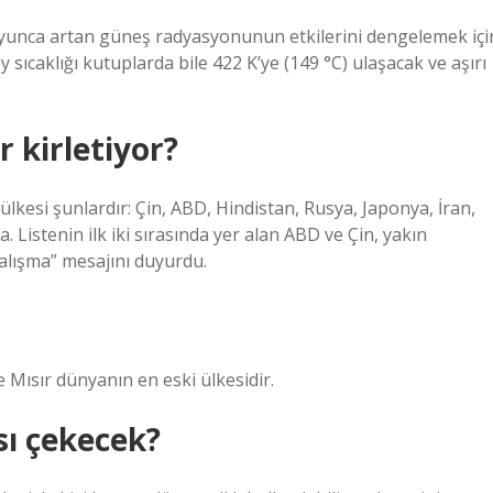
oyunca artan güneş radyasyonunun etkilerini dengelemek içi
ey sıcaklığı kutuplarda bile 422 K’ye (149 °C) ulaşacak ve aşırı
 kirletiyor?
lkesi şunlardır: Çin, ABD, Hindistan, Rusya, Japonya, İran,
Listenin ilk iki sırasında yer alan ABD ve Çin, yakın
çalışma” mesajını duyurdu.
le Mısır dünyanın en eski ülkesidir.
sı çekecek?