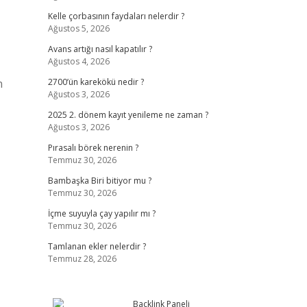
Kelle çorbasının faydaları nelerdir ?
Ağustos 5, 2026
Avans artığı nasıl kapatılır ?
Ağustos 4, 2026
n
2700’ün karekökü nedir ?
Ağustos 3, 2026
2025 2. dönem kayıt yenileme ne zaman ?
Ağustos 3, 2026
Pırasalı börek nerenin ?
Temmuz 30, 2026
Bambaşka Biri bitiyor mu ?
Temmuz 30, 2026
İçme suyuyla çay yapılır mı ?
Temmuz 30, 2026
Tamlanan ekler nelerdir ?
Temmuz 28, 2026