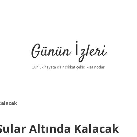
Günün İzleri
Günlük hayata dair dikkat çekici kısa notlar.
kalacak
Sular Altında Kalacak