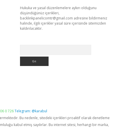
Hukuka ve yasal düzenlemelere aykırı olduğunu
düşündüğünüz içerikleri,
backlinkpanelicomtr@gmail.com
adresine bildirmeniz
halinde, ilgili içerikler yasal süre içerisinde sitemizden
kaldırılacaktır.
Arama
06 0 726
Telegram: @karabul
vermektedir. Bu nedenle, sitedeki içerikleri proaktif olarak denetleme
luğu kabul etmiş sayılırlar. Bu internet sitesi, herhangi bir marka,