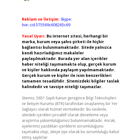
Reklam ve İletişim:
Skype:
live:.cid.575569c608265c69
Yasal Uyarı:
Bu internet sitesi, herhangi bir
marka, kurum veya şahıs şirketi ile hiçbir
bağlantısı bulunmamaktadır. Sitede yalnızca
kendi hazırladığımız makaleler
paylaşılmaktadır. Burada yer alan içerikler
haber niteliği taşımamakta olup, gerçek kurum
ve kişiler hakkında paylaşım yapılmamaktadır.
Gerçek kurum ve kişiler ile isim benzerlikleri
tamamen tesadüfidir. Sitemizdeki bilgiler taslak
halindedir ve tavsiye niteliği taşımazlar.
Sitemiz, 5651 Sayılı Kanun gereğince Bilgi Teknolojileri
ve İletişim Kurumu (BTK) tarafından onaylanmış bir Yer
Sağlayıcı olarak hizmet vermektedir. Bu nedenle,
sitedeki içerikleri proaktif olarak denetleme veya
araştırma yükümlülüğümüz bulunmamaktadır. Ancak,
üyelerimiz yazdıkları içeriklerin sorumluluğunu
taşımakta olup, siteye üye olarak bu sorumluluğu kabul
etmiş sayılırlar.