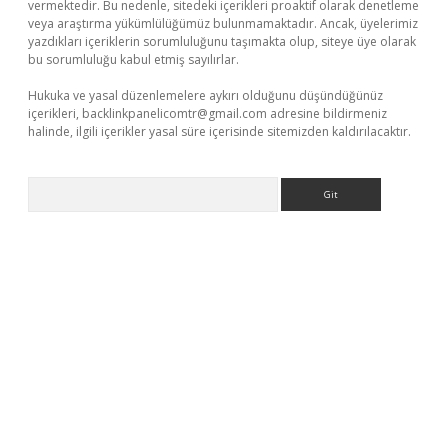
vermektedir. Bu nedenle, sitedeki içerikleri proaktif olarak denetleme
veya araştırma yükümlülüğümüz bulunmamaktadır. Ancak, üyelerimiz
yazdıkları içeriklerin sorumluluğunu taşımakta olup, siteye üye olarak
bu sorumluluğu kabul etmiş sayılırlar.
Hukuka ve yasal düzenlemelere aykırı olduğunu düşündüğünüz
içerikleri,
backlinkpanelicomtr@gmail.com
adresine bildirmeniz
halinde, ilgili içerikler yasal süre içerisinde sitemizden kaldırılacaktır.
Arama
betexper.xyz
m elexbet