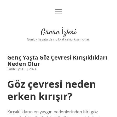
menüyü
Anasayfa
aç
Gizlilik Politikası
Günün İzleri
Yasal Uyarı
Günlük hayata dair dikkat çekici kısa notlar.
Hakkımızda
Genç Yaşta Göz Çevresi Kırışıklıkları
Neden Olur
Tarih: Eylül 30, 2024
Göz çevresi neden
erken kırışır?
Kırışıklıkların en yaygın nedenlerinden biri göz