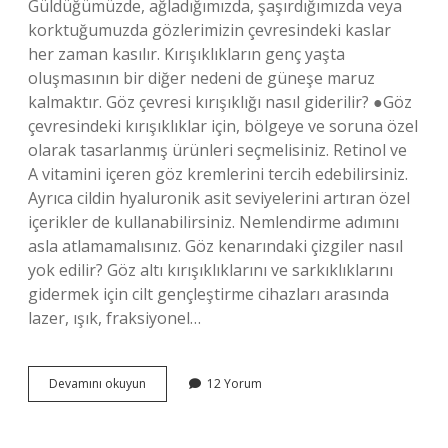
Güldüğümüzde, ağladığımızda, şaşırdığımızda veya
korktuğumuzda gözlerimizin çevresindeki kaslar
her zaman kasılır. Kırışıklıkların genç yaşta
oluşmasının bir diğer nedeni de güneşe maruz
kalmaktır. Göz çevresi kırışıklığı nasıl giderilir? ●Göz
çevresindeki kırışıklıklar için, bölgeye ve soruna özel
olarak tasarlanmış ürünleri seçmelisiniz. Retinol ve
A vitamini içeren göz kremlerini tercih edebilirsiniz.
Ayrıca cildin hyaluronik asit seviyelerini artıran özel
içerikler de kullanabilirsiniz. Nemlendirme adımını
asla atlamamalısınız. Göz kenarındaki çizgiler nasıl
yok edilir? Göz altı kırışıklıklarını ve sarkıklıklarını
gidermek için cilt gençleştirme cihazları arasında
lazer, ışık, fraksiyonel…
Genç
Devamını okuyun
12 Yorum
Yaşta
Göz
Çevresi