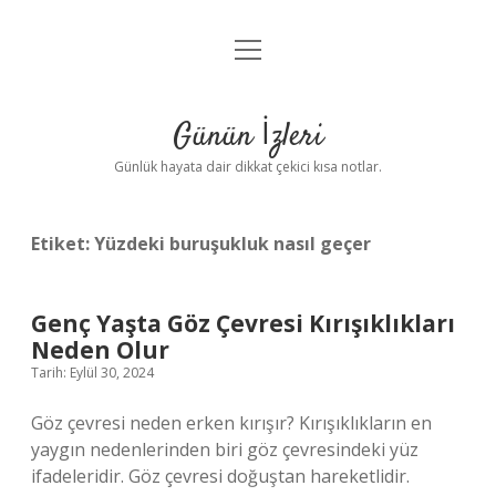
menüyü
Anasayfa
aç
Gizlilik Politikası
Günün İzleri
Yasal Uyarı
Günlük hayata dair dikkat çekici kısa notlar.
Hakkımızda
Etiket:
Yüzdeki buruşukluk nasıl geçer
Genç Yaşta Göz Çevresi Kırışıklıkları
Neden Olur
Tarih: Eylül 30, 2024
Göz çevresi neden erken kırışır? Kırışıklıkların en
yaygın nedenlerinden biri göz çevresindeki yüz
ifadeleridir. Göz çevresi doğuştan hareketlidir.