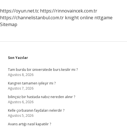
Kırışıklıkları
Neden
https://oyun.net.tc
https://rinnovaincek.com.tr
Olur
https://channelistanbul.com.tr
knight online
nttgame
Sitemap
Sidebar
Son Yazılar
Tam burslu bir üniversitede burs kesilir mi ?
Ağustos 8, 2026
Kangren tamamen iyileşir mi ?
Ağustos 7, 2026
bilinçsiz bir hastada nabız nereden alınır ?
Ağustos 6, 2026
Kelle çorbasının faydaları nelerdir ?
Ağustos 5, 2026
Avans artığı nasıl kapatılır ?