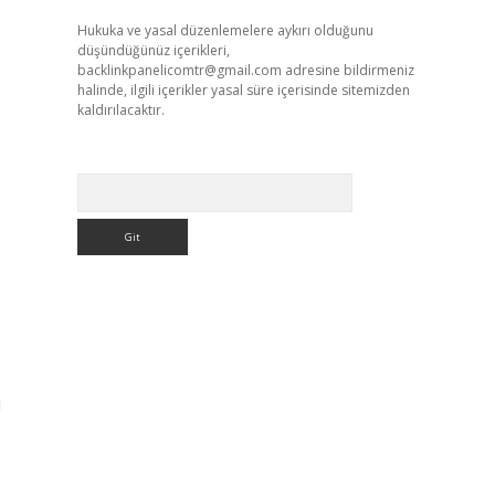
Hukuka ve yasal düzenlemelere aykırı olduğunu
düşündüğünüz içerikleri,
backlinkpanelicomtr@gmail.com
adresine bildirmeniz
halinde, ilgili içerikler yasal süre içerisinde sitemizden
kaldırılacaktır.
Arama
ı