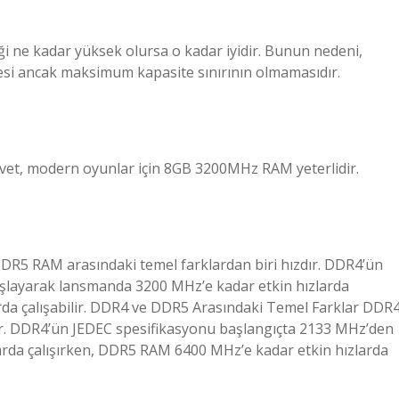
 ne kadar yüksek olursa o kadar iyidir. Bunun nedeni,
i ancak maksimum kapasite sınırının olmamasıdır.
et, modern oyunlar için 8GB 3200MHz RAM yeterlidir.
R5 RAM arasındaki temel farklardan biri hızdır. DDR4’ün
şlayarak lansmanda 3200 MHz’e kadar etkin hızlarda
rda çalışabilir. DDR4 ve DDR5 Arasındaki Temel Farklar DDR
ır. DDR4’ün JEDEC spesifikasyonu başlangıçta 2133 MHz’den
rda çalışırken, DDR5 RAM 6400 MHz’e kadar etkin hızlarda