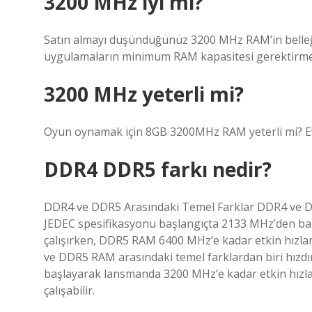
3200 MHz iyi mi?
Satın almayı düşündüğünüz 3200 MHz RAM’in belleği
uygulamaların minimum RAM kapasitesi gerektirmes
3200 MHz yeterli mi?
Oyun oynamak için 8GB 3200MHz RAM yeterli mi? Ev
DDR4 DDR5 farkı nedir?
DDR4 ve DDR5 Arasındaki Temel Farklar DDR4 ve DD
JEDEC spesifikasyonu başlangıçta 2133 MHz’den ba
çalışırken, DDR5 RAM 6400 MHz’e kadar etkin hızla
ve DDR5 RAM arasındaki temel farklardan biri hızd
başlayarak lansmanda 3200 MHz’e kadar etkin hızla
çalışabilir.