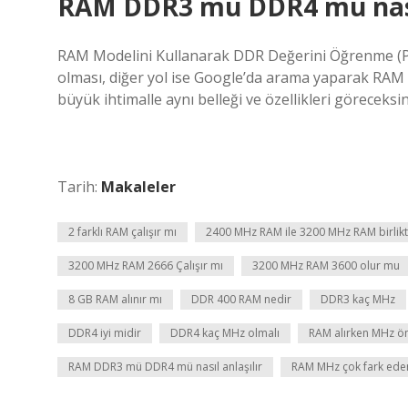
RAM DDR3 mü DDR4 mü nasıl
RAM Modelini Kullanarak DDR Değerini Öğrenme (Pro
olması, diğer yol ise Google’da arama yaparak RAM 
büyük ihtimalle aynı belleği ve özellikleri göreceksi
Tarih:
Makaleler
2 farklı RAM çalışır mı
2400 MHz RAM ile 3200 MHz RAM birlikte
3200 MHz RAM 2666 Çalışır mı
3200 MHz RAM 3600 olur mu
8 GB RAM alınır mı
DDR 400 RAM nedir
DDR3 kaç MHz
DDR4 iyi midir
DDR4 kaç MHz olmalı
RAM alırken MHz ö
RAM DDR3 mü DDR4 mü nasıl anlaşılır
RAM MHz çok fark ede