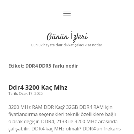
menüyü
Anasayfa
aç
Gizlilik Politikası
Günün İzleri
Yasal Uyarı
Günlük hayata dair dikkat çekici kısa notlar.
Hakkımızda
Etiket:
DDR4 DDR5 farkı nedir
Ddr4 3200 Kaç Mhz
Tarih: Ocak 17, 2025
3200 MHz RAM DDR Kaç? 32GB DDR4 RAM için
fiyatlandırma seçenekleri teknik özelliklere bağlı
olarak değişir. DDR4, 2133 ile 3200 MHz arasında
çalışabilir. DDR4 kaç MHz olmalı? DDR4’ün frekans