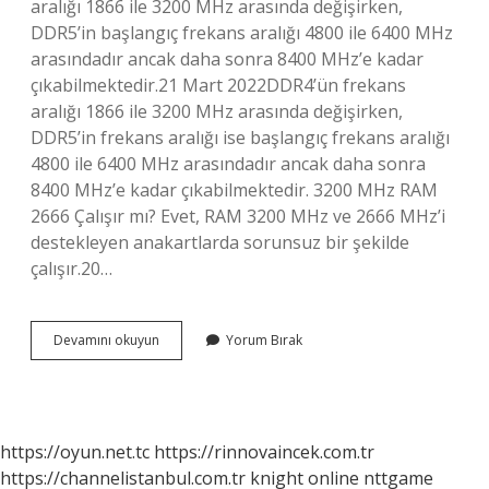
aralığı 1866 ile 3200 MHz arasında değişirken,
DDR5’in başlangıç ​​frekans aralığı 4800 ile 6400 MHz
arasındadır ancak daha sonra 8400 MHz’e kadar
çıkabilmektedir.21 Mart 2022DDR4’ün frekans
aralığı 1866 ile 3200 MHz arasında değişirken,
DDR5’in frekans aralığı ise başlangıç ​​frekans aralığı
4800 ile 6400 MHz arasındadır ancak daha sonra
8400 MHz’e kadar çıkabilmektedir. 3200 MHz RAM
2666 Çalışır mı? Evet, RAM 3200 MHz ve 2666 MHz’i
destekleyen anakartlarda sorunsuz bir şekilde
çalışır.20…
Ddr4
Devamını okuyun
Yorum Bırak
3200
Kaç
Mhz
https://oyun.net.tc
https://rinnovaincek.com.tr
https://channelistanbul.com.tr
knight online
nttgame