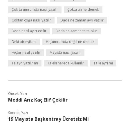
Çok ta umrumda nasıl yazılır
Çokta tın ne demek
Çoktan çoğa nasıl yazılır
Dade ne zaman ayrı yazılır
Deda nasıl ayırt edilir
Deda ne zaman te ta olur
Deki birleşik mi
Hiç umrumda değil ne demek
Hiçbir nasıl yazılır
Mayısta nasıl yazılır
Ta ayrı yazılır mı
Ta eki nerede kullanılır
Ta ki ayrı mı
Önceki Yazı
Meddi Arız Kaç Elif Çekilir
Sonraki Yazı
19 Mayısta Başkentray Ücretsiz Mi