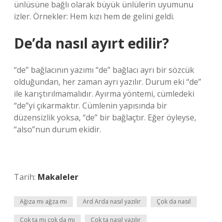
ünlüsüne bağlı olarak büyük ünlülerin uyumunu
izler. Örnekler: Hem kızı hem de gelini geldi.
De’da nasıl ayırt edilir?
“de” bağlacının yazımı “de” bağlacı ayrı bir sözcük
olduğundan, her zaman ayrı yazılır. Durum eki “de”
ile karıştırılmamalıdır. Ayırma yöntemi, cümledeki
“de”yi çıkarmaktır. Cümlenin yapısında bir
düzensizlik yoksa, “de” bir bağlaçtır. Eğer öyleyse,
“also”nun durum ekidir.
Tarih:
Makaleler
Ağıza mı ağza mı
Ard Arda nasıl yazılır
Çok da nasıl
Çok ta mı çok da mı
Çok ta nasıl yazılır