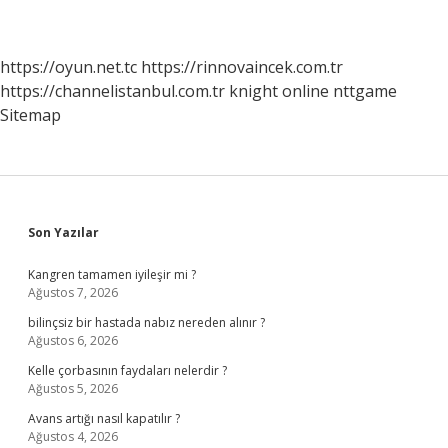
https://oyun.net.tc
https://rinnovaincek.com.tr
https://channelistanbul.com.tr
knight online
nttgame
Sitemap
Sidebar
Son Yazılar
Kangren tamamen iyileşir mi ?
Ağustos 7, 2026
bilinçsiz bir hastada nabız nereden alınır ?
Ağustos 6, 2026
Kelle çorbasının faydaları nelerdir ?
Ağustos 5, 2026
Avans artığı nasıl kapatılır ?
Ağustos 4, 2026