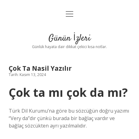
menüyü
Anasayfa
aç
Gizlilik Politikası
Günün İzleri
Yasal Uyarı
Günlük hayata dair dikkat çekici kısa notlar.
Hakkımızda
Çok Ta Nasil Yazılır
Tarih: Kasım 13, 2024
Çok ta mı çok da mı?
Türk Dil Kurumu’na göre bu sözcüğün doğru yazımı
“Very da”dır çünkü burada bir bağlaç vardır ve
bağlaç sözcükten ayrı yazılmalıdır.