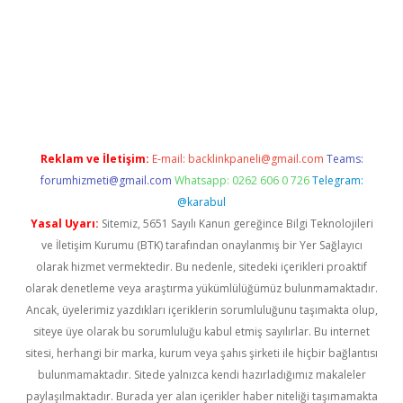
 giriş adresi
betexper.xyz
m elexbet
Reklam ve İletişim:
E-mail:
backlinkpaneli@gmail.com
Teams:
forumhizmeti@gmail.com
Whatsapp: 0262 606 0 726
Telegram:
@karabul
Yasal Uyarı:
Sitemiz, 5651 Sayılı Kanun gereğince Bilgi Teknolojileri
ve İletişim Kurumu (BTK) tarafından onaylanmış bir Yer Sağlayıcı
olarak hizmet vermektedir. Bu nedenle, sitedeki içerikleri proaktif
olarak denetleme veya araştırma yükümlülüğümüz bulunmamaktadır.
Ancak, üyelerimiz yazdıkları içeriklerin sorumluluğunu taşımakta olup,
siteye üye olarak bu sorumluluğu kabul etmiş sayılırlar. Bu internet
sitesi, herhangi bir marka, kurum veya şahıs şirketi ile hiçbir bağlantısı
bulunmamaktadır. Sitede yalnızca kendi hazırladığımız makaleler
paylaşılmaktadır. Burada yer alan içerikler haber niteliği taşımamakta