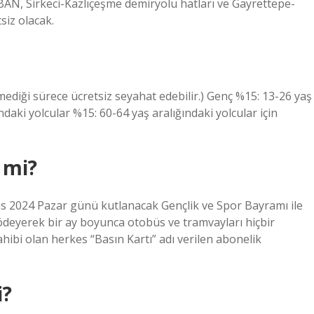
AN, Sirkeci-Kazlıçeşme demiryolu hatları ve Gayrettepe-
siz olacak.
irmediği sürece ücretsiz seyahat edebilir.) Genç %15: 13-26 yaş
ndaki yolcular %15: 60-64 yaş aralığındaki yolcular için
 mi?
 2024 Pazar günü kutlanacak Gençlik ve Spor Bayramı ile
t ödeyerek bir ay boyunca otobüs ve tramvayları hiçbir
hibi olan herkes “Basın Kartı” adı verilen abonelik
i?