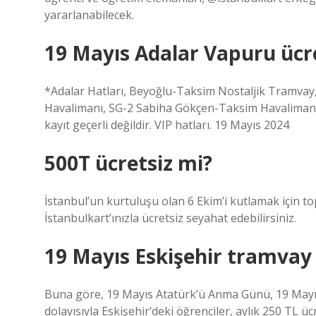
yararlanabilecek.
19 Mayıs Adalar Vapuru ücr
*Adalar Hatları, Beyoğlu-Taksim Nostaljik Tramva
Havalimanı, SG-2 Sabiha Gökçen-Taksim Havalimanı,
kayıt geçerli değildir. VIP hatları. 19 Mayıs 2024
500T ücretsiz mi?
İstanbul’un kurtuluşu olan 6 Ekim’i kutlamak için to
İstanbulkart’ınızla ücretsiz seyahat edebilirsiniz.
19 Mayıs Eskişehir tramvay 
Buna göre, 19 Mayıs Atatürk’ü Anma Günü, 19 Mayı
dolayısıyla Eskişehir’deki öğrenciler, aylık 250 TL ü