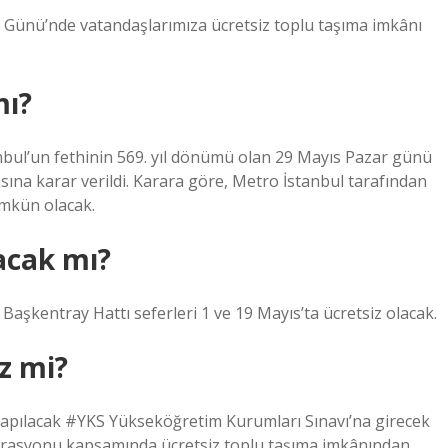
ünü’nde vatandaşlarımıza ücretsiz toplu taşıma imkânı
mı?
anbul’un fethinin 569. yıl dönümü olan 29 Mayıs Pazar günü
sına karar verildi. Karara göre, Metro İstanbul tarafından
ümkün olacak.
acak mı?
entray Hattı seferleri 1 ve 19 Mayıs’ta ücretsiz olacak.
z mi?
yapılacak #YKS Yükseköğretim Kurumları Sınavı’na girecek
egrasyonu kapsamında ücretsiz toplu taşıma imkânından