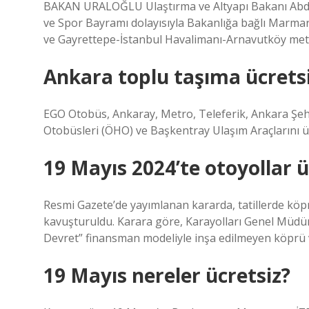
BAKAN URALOĞLU Ulaştırma ve Altyapı Bakanı Abdul
ve Spor Bayramı dolayısıyla Bakanlığa bağlı Marmar
ve Gayrettepe-İstanbul Havalimanı-Arnavutköy metro 
Ankara toplu taşıma ücrets
EGO Otobüs, Ankaray, Metro, Teleferik, Ankara Şeh
Otobüsleri (ÖHO) ve Başkentray Ulaşım Araçlarını ücr
19 Mayıs 2024’te otoyollar ü
Resmi Gazete’de yayımlanan kararda, tatillerde köpr
kavuşturuldu. Karara göre, Karayolları Genel Müdü
Devret” finansman modeliyle inşa edilmeyen köprü v
19 Mayıs nereler ücretsiz?