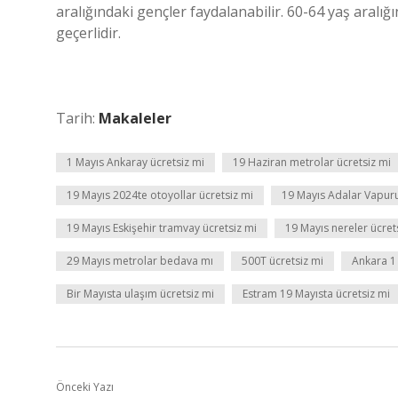
aralığındaki gençler faydalanabilir. 60-64 yaş aralığı
geçerlidir.
Tarih:
Makaleler
1 Mayıs Ankaray ücretsiz mi
19 Haziran metrolar ücretsiz mi
19 Mayıs 2024te otoyollar ücretsiz mi
19 Mayıs Adalar Vapuru
19 Mayıs Eskişehir tramvay ücretsiz mi
19 Mayıs nereler ücret
29 Mayıs metrolar bedava mı
500T ücretsiz mi
Ankara 1
Bir Mayısta ulaşım ücretsiz mi
Estram 19 Mayısta ücretsiz mi
Önceki Yazı