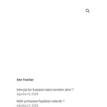
Sidebar
Son Yazılar
vdcasino güncel giriş
ilbet casino
ilbet yeni giriş
Betexper giri
bilinçsiz bir hastada nabız nereden alınır ?
Ağustos 6, 2026
Kelle çorbasının faydaları nelerdir ?
Ağustos 5, 2026