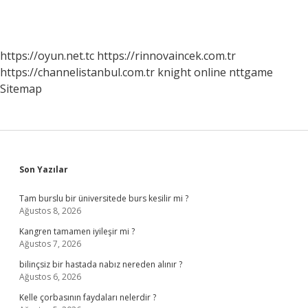
https://oyun.net.tc
https://rinnovaincek.com.tr
https://channelistanbul.com.tr
knight online
nttgame
Sitemap
Sidebar
Son Yazılar
Tam burslu bir üniversitede burs kesilir mi ?
Ağustos 8, 2026
Kangren tamamen iyileşir mi ?
Ağustos 7, 2026
bilinçsiz bir hastada nabız nereden alınır ?
Ağustos 6, 2026
Kelle çorbasının faydaları nelerdir ?