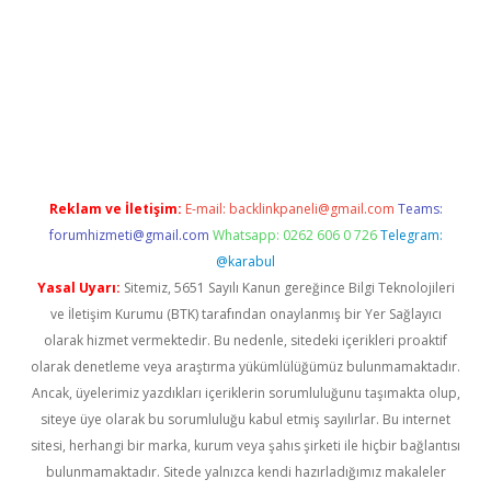
 giriş adresi
betexper.xyz
m elexbet
Reklam ve İletişim:
E-mail:
backlinkpaneli@gmail.com
Teams:
forumhizmeti@gmail.com
Whatsapp: 0262 606 0 726
Telegram:
@karabul
Yasal Uyarı:
Sitemiz, 5651 Sayılı Kanun gereğince Bilgi Teknolojileri
ve İletişim Kurumu (BTK) tarafından onaylanmış bir Yer Sağlayıcı
olarak hizmet vermektedir. Bu nedenle, sitedeki içerikleri proaktif
olarak denetleme veya araştırma yükümlülüğümüz bulunmamaktadır.
Ancak, üyelerimiz yazdıkları içeriklerin sorumluluğunu taşımakta olup,
siteye üye olarak bu sorumluluğu kabul etmiş sayılırlar. Bu internet
sitesi, herhangi bir marka, kurum veya şahıs şirketi ile hiçbir bağlantısı
bulunmamaktadır. Sitede yalnızca kendi hazırladığımız makaleler