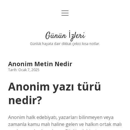
menüyü
Anasayfa
aç
Gizlilik Politikası
Günün İzleri
Yasal Uyarı
Günlük hayata dair dikkat çekici kısa notlar.
Hakkımızda
Anonim Metin Nedir
Tarih: Ocak 7, 2025
Anonim yazı türü
nedir?
Anonim halk edebiyatı, yazarları bilinmeyen veya
zamanla kamu malı haline gelen ve halkın ortak malı