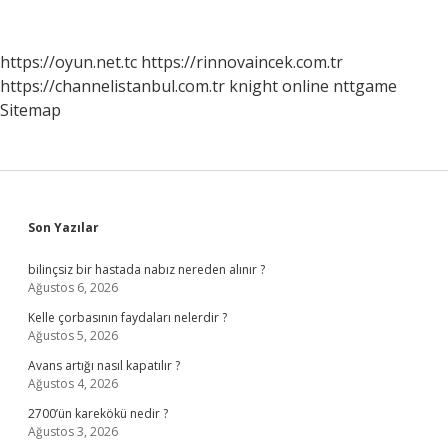
https://oyun.net.tc
https://rinnovaincek.com.tr
https://channelistanbul.com.tr
knight online
nttgame
Sitemap
Sidebar
Son Yazılar
bilinçsiz bir hastada nabız nereden alınır ?
Ağustos 6, 2026
Kelle çorbasının faydaları nelerdir ?
Ağustos 5, 2026
Avans artığı nasıl kapatılır ?
Ağustos 4, 2026
2700’ün karekökü nedir ?
Ağustos 3, 2026