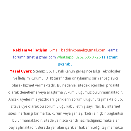
riş
Betexper giriş adresi
betexper.xyz
m elexbet
Reklam ve İletişim:
E-mail:
backlinkpaneli@gmail.com
Teams:
forumhizmeti@gmail.com
Whatsapp: 0262 606 0 726
Telegram:
@karabul
Yasal Uyarı:
Sitemiz, 5651 Sayılı Kanun gereğince Bilgi Teknolojileri
ve İletişim Kurumu (BTK) tarafından onaylanmış bir Yer Sağlayıcı
olarak hizmet vermektedir. Bu nedenle, sitedeki içerikleri proaktif
olarak denetleme veya araştırma yükümlülüğümüz bulunmamaktadır.
Ancak, üyelerimiz yazdıkları içeriklerin sorumluluğunu taşımakta olup,
siteye üye olarak bu sorumluluğu kabul etmiş sayılırlar. Bu internet
sitesi, herhangi bir marka, kurum veya şahıs şirketi ile hiçbir bağlantısı
bulunmamaktadır. Sitede yalnızca kendi hazırladığımız makaleler
paylaşılmaktadır. Burada yer alan içerikler haber niteliği taşımamakta