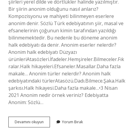
şiirleri yerel dilde ve dörtlükler halinde yazılmıştır.
Bir şiirin anonim olduğunu nasıl anlarız?
Kompozisyonu ve mahiyeti bilinmeyen eserlere
anonim denir. Sözlü Türk edebiyatının şiir, masal ve
efsanelerinin çoğunun kimin tarafından yazıldığı
bilinmemektedir. Bu nedenle bu döneme anonim
halk edebiyatı da denir. Anonim eserler nelerdir?
Anonim halk edebiyatı Düzyazı
ürünleriAtasözleri.İfadeler.Hemşireler.Bilmeceler.Fık
ralar.Halk hikayeleri.Efsaneler.Masallar.Daha fazla
makale… Anonim türler nelerdir? Anonim halk
edebiyatındaki türlerAtasözü.Dadı.Bilmece.Şaka.Halk
şarkısı.Halk hikayesi.Daha fazla makale…•3 Nisan
2021 Anonim nedir örnek veriniz? Edebiyatta
Anonim: Sözlü…
Anonim
Devamını okuyun
Yorum Bırak
Metin
Nedir