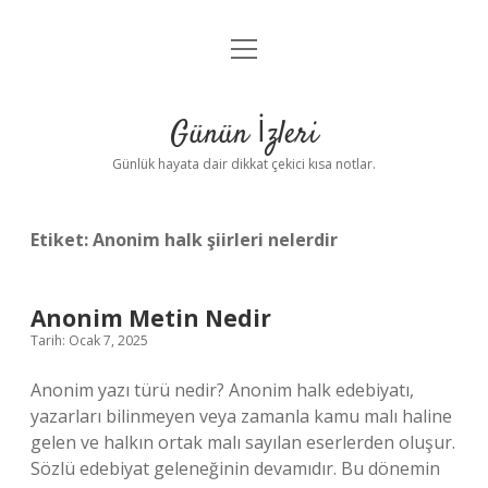
menüyü
Anasayfa
aç
Gizlilik Politikası
Günün İzleri
Yasal Uyarı
Günlük hayata dair dikkat çekici kısa notlar.
Hakkımızda
Etiket:
Anonim halk şiirleri nelerdir
Anonim Metin Nedir
Tarih: Ocak 7, 2025
Anonim yazı türü nedir? Anonim halk edebiyatı,
yazarları bilinmeyen veya zamanla kamu malı haline
gelen ve halkın ortak malı sayılan eserlerden oluşur.
Sözlü edebiyat geleneğinin devamıdır. Bu dönemin