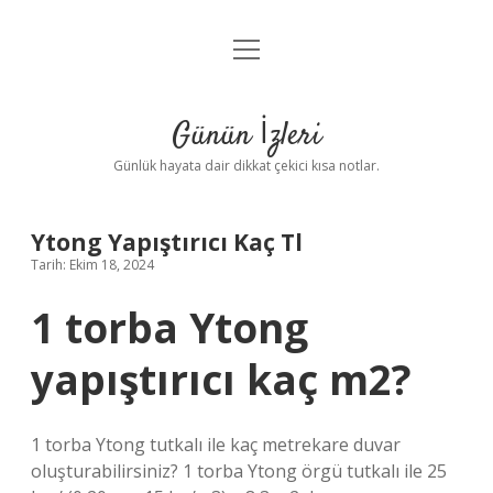
menüyü
Anasayfa
aç
Gizlilik Politikası
Günün İzleri
Yasal Uyarı
Günlük hayata dair dikkat çekici kısa notlar.
Hakkımızda
Ytong Yapıştırıcı Kaç Tl
Tarih: Ekim 18, 2024
1 torba Ytong
yapıştırıcı kaç m2?
1 torba Ytong tutkalı ile kaç metrekare duvar
oluşturabilirsiniz? 1 torba Ytong örgü tutkalı ile 25