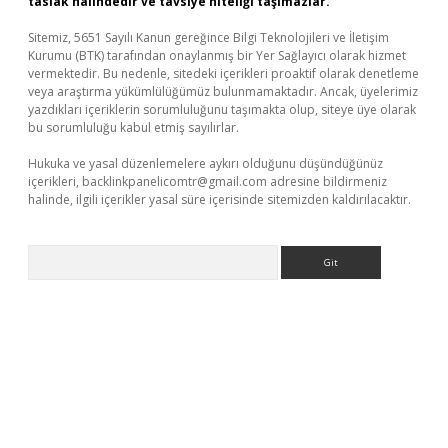
taslak halindedir ve tavsiye niteliği taşımazlar.
Sitemiz, 5651 Sayılı Kanun gereğince Bilgi Teknolojileri ve İletişim
Kurumu (BTK) tarafından onaylanmış bir Yer Sağlayıcı olarak hizmet
vermektedir. Bu nedenle, sitedeki içerikleri proaktif olarak denetleme
veya araştırma yükümlülüğümüz bulunmamaktadır. Ancak, üyelerimiz
yazdıkları içeriklerin sorumluluğunu taşımakta olup, siteye üye olarak
bu sorumluluğu kabul etmiş sayılırlar.
Hukuka ve yasal düzenlemelere aykırı olduğunu düşündüğünüz
içerikleri,
backlinkpanelicomtr@gmail.com
adresine bildirmeniz
halinde, ilgili içerikler yasal süre içerisinde sitemizden kaldırılacaktır.
Arama
giriş adresi
betexper.xyz
m elexbet