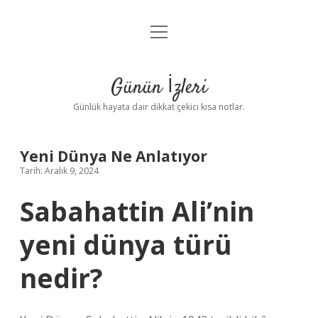
menüyü
Anasayfa
aç
Gizlilik Politikası
Günün İzleri
Yasal Uyarı
Günlük hayata dair dikkat çekici kısa notlar.
Hakkımızda
Yeni Dünya Ne Anlatıyor
Tarih: Aralık 9, 2024
Sabahattin Ali’nin
yeni dünya türü
nedir?