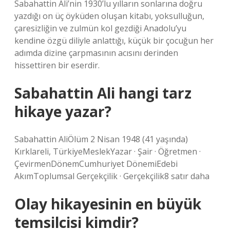
Sabahattin Ali’nin 1930’lu yılların sonlarına doğru
yazdığı on üç öyküden oluşan kitabı, yoksulluğun,
çaresizliğin ve zulmün kol gezdiği Anadolu’yu
kendine özgü diliyle anlattığı, küçük bir çocuğun her
adımda dizine çarpmasının acısını derinden
hissettiren bir eserdir.
Sabahattin Ali hangi tarz
hikaye yazar?
Sabahattin AliÖlüm 2 Nisan 1948 (41 yaşında)
Kırklareli, TürkiyeMeslekYazar · Şair · Öğretmen ·
ÇevirmenDönemCumhuriyet DönemiEdebi
AkımToplumsal Gerçekçilik · Gerçekçilik8 satır daha
Olay hikayesinin en büyük
temsilcisi kimdir?