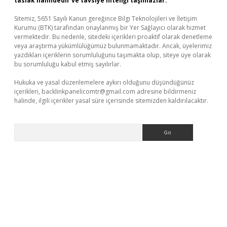
taslak halindedir ve tavsiye niteliği taşımazlar.
Sitemiz, 5651 Sayılı Kanun gereğince Bilgi Teknolojileri ve İletişim
Kurumu (BTK) tarafından onaylanmış bir Yer Sağlayıcı olarak hizmet
vermektedir. Bu nedenle, sitedeki içerikleri proaktif olarak denetleme
veya araştırma yükümlülüğümüz bulunmamaktadır. Ancak, üyelerimiz
yazdıkları içeriklerin sorumluluğunu taşımakta olup, siteye üye olarak
bu sorumluluğu kabul etmiş sayılırlar.
Hukuka ve yasal düzenlemelere aykırı olduğunu düşündüğünüz
içerikleri,
backlinkpanelicomtr@gmail.com
adresine bildirmeniz
halinde, ilgili içerikler yasal süre içerisinde sitemizden kaldırılacaktır.
Arama
giriş adresi
betexper.xyz
m elexbet