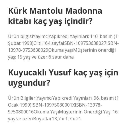
Kürk Mantolu Madonna
kitabı kaç yaş içindir?
Ürün bilgisiYayımcı‎Yapıkredi Yayınları; 110. basım (1
Şubat 1998)Ciltli‎164 sayfaISBN-10‎9753638027ISBN-
13‎978-9753638029Okuma yaşı‎Müşterinin önerdiği
yaş: 15 yaş ve üzeri6 satır daha
Kuyucaklı Yusuf kaç yaş için
uygundur?
Ürün BilgileriYayımcı‎Yapıkredi Yayınları; 96. basım (1
Ocak 1999)ISBN-10‎975080001XISBN-13‎978-
9750800016Okuma Yaşı‎Müşterinin Önerdiği Yaş: 16
yaş ve üzeriBoyutlar‎13,7 x 1,7 x 21.