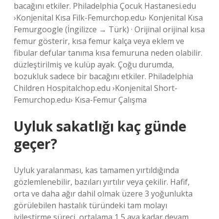
bacağını etkiler. Philadelphia Çocuk Hastanesi.edu
›Konjenital Kısa Filk-Femurchop.edu› Konjenital Kısa
Femurgoogle (İngilizce → Türk) · Orijinal orijinal kısa
femur gösterir, kısa femur kalça veya eklem ve
fibular defular tanıma kısa femuruna neden olabilir.
düzleştirilmiş ve kulüp ayak. Çoğu durumda,
bozukluk sadece bir bacağını etkiler. Philadelphia
Children Hospitalchop.edu ›Konjenital Short-
Femurchop.edu› Kısa-Femur Çalışma
Uyluk sakatlığı kaç günde
geçer?
Uyluk yaralanması, kas tamamen yırtıldığında
gözlemlenebilir, bazıları yırtılır veya çekilir. Hafif,
orta ve daha ağır dahil olmak üzere 3 yoğunlukta
görülebilen hastalık türündeki tam molayı
iyileştirme süreci, ortalama 1,5 aya kadar devam