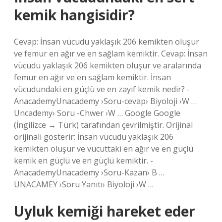
kemik hangisidir?
Cevap: İnsan vücudu yaklaşık 206 kemikten oluşur
ve femur en ağır ve en sağlam kemiktir. Cevap: İnsan
vücudu yaklaşık 206 kemikten oluşur ve aralarında
femur en ağır ve en sağlam kemiktir. İnsan
vücudundaki en güçlü ve en zayıf kemik nedir? -
AnacademyUnacademy ›Soru-cevap› Biyoloji ›W …
Uncademy› Soru -Chwer ›W … Google Google
(İngilizce → Türk) tarafından çevrilmiştir. Orijinal
orijinali gösterir: İnsan vücudu yaklaşık 206
kemikten oluşur ve vücuttaki en ağır ve en güçlü
kemik en güçlü ve en güçlü kemiktir. -
AnacademyUnacademy ›Soru-Kazan› B …
UNACAMEY ›Soru Yanıtı› Biyoloji ›W …
Uyluk kemiği hareket eder