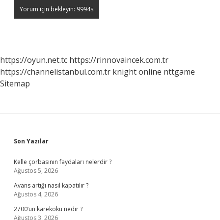
https://oyun.net.tc
https://rinnovaincek.com.tr
https://channelistanbul.com.tr
knight online
nttgame
Sitemap
Sidebar
Son Yazılar
Kelle çorbasının faydaları nelerdir ?
Ağustos 5, 2026
Avans artığı nasıl kapatılır ?
Ağustos 4, 2026
2700’ün karekökü nedir ?
Ağustos 3, 2026