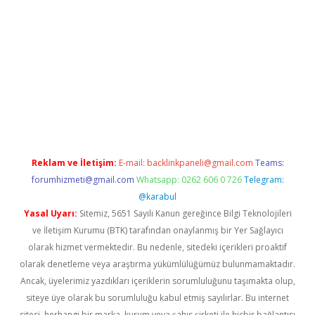
r giriş adresi
betexper.xyz
m elexbet
Reklam ve İletişim:
E-mail:
backlinkpaneli@gmail.com
Teams:
forumhizmeti@gmail.com
Whatsapp: 0262 606 0 726
Telegram:
@karabul
Yasal Uyarı:
Sitemiz, 5651 Sayılı Kanun gereğince Bilgi Teknolojileri
ve İletişim Kurumu (BTK) tarafından onaylanmış bir Yer Sağlayıcı
olarak hizmet vermektedir. Bu nedenle, sitedeki içerikleri proaktif
olarak denetleme veya araştırma yükümlülüğümüz bulunmamaktadır.
Ancak, üyelerimiz yazdıkları içeriklerin sorumluluğunu taşımakta olup,
siteye üye olarak bu sorumluluğu kabul etmiş sayılırlar. Bu internet
sitesi, herhangi bir marka, kurum veya şahıs şirketi ile hiçbir bağlantısı