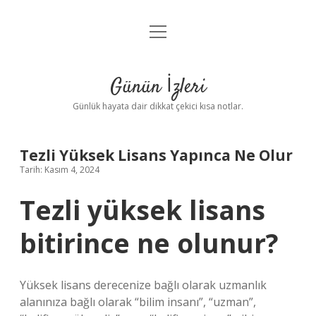
menüyü
Anasayfa
aç
Gizlilik Politikası
Günün İzleri
Yasal Uyarı
Günlük hayata dair dikkat çekici kısa notlar.
Hakkımızda
Tezli Yüksek Lisans Yapınca Ne Olur
Tarih: Kasım 4, 2024
Tezli yüksek lisans
bitirince ne olunur?
Yüksek lisans derecenize bağlı olarak uzmanlık
alanınıza bağlı olarak “bilim insanı”, “uzman”,