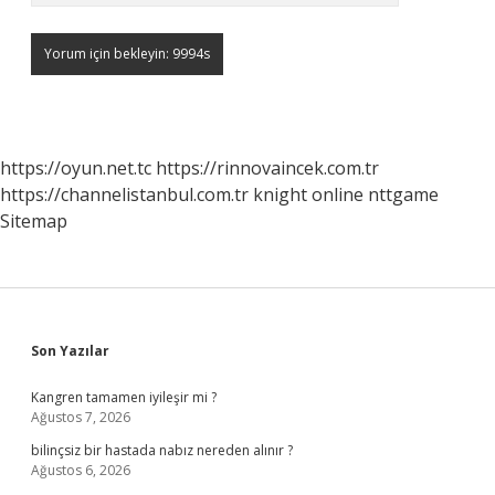
https://oyun.net.tc
https://rinnovaincek.com.tr
https://channelistanbul.com.tr
knight online
nttgame
Sitemap
Sidebar
Son Yazılar
Kangren tamamen iyileşir mi ?
Ağustos 7, 2026
bilinçsiz bir hastada nabız nereden alınır ?
Ağustos 6, 2026