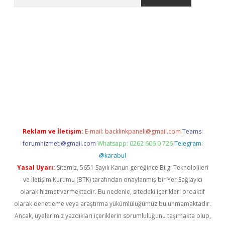
 giriş adresi
betexper.xyz
m elexbet
Reklam ve İletişim:
E-mail:
backlinkpaneli@gmail.com
Teams:
forumhizmeti@gmail.com
Whatsapp: 0262 606 0 726
Telegram:
@karabul
Yasal Uyarı:
Sitemiz, 5651 Sayılı Kanun gereğince Bilgi Teknolojileri
ve İletişim Kurumu (BTK) tarafından onaylanmış bir Yer Sağlayıcı
olarak hizmet vermektedir. Bu nedenle, sitedeki içerikleri proaktif
olarak denetleme veya araştırma yükümlülüğümüz bulunmamaktadır.
Ancak, üyelerimiz yazdıkları içeriklerin sorumluluğunu taşımakta olup,