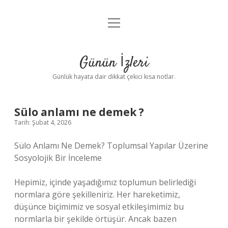
menüyü
Anasayfa
aç
Gizlilik Politikası
Günün İzleri
Yasal Uyarı
Günlük hayata dair dikkat çekici kısa notlar.
Hakkımızda
Sülo anlamı ne demek ?
Tarih: Şubat 4, 2026
Sülo Anlamı Ne Demek? Toplumsal Yapılar Üzerine
Sosyolojik Bir İnceleme
Hepimiz, içinde yaşadığımız toplumun belirlediği
normlara göre şekilleniriz. Her hareketimiz,
düşünce biçimimiz ve sosyal etkileşimimiz bu
normlarla bir şekilde örtüşür. Ancak bazen