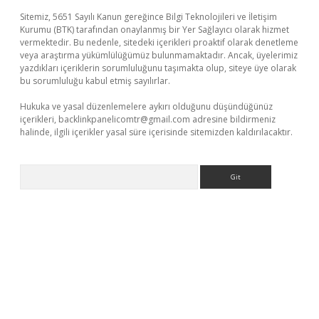
Sitemiz, 5651 Sayılı Kanun gereğince Bilgi Teknolojileri ve İletişim
Kurumu (BTK) tarafından onaylanmış bir Yer Sağlayıcı olarak hizmet
vermektedir. Bu nedenle, sitedeki içerikleri proaktif olarak denetleme
veya araştırma yükümlülüğümüz bulunmamaktadır. Ancak, üyelerimiz
yazdıkları içeriklerin sorumluluğunu taşımakta olup, siteye üye olarak
bu sorumluluğu kabul etmiş sayılırlar.
Hukuka ve yasal düzenlemelere aykırı olduğunu düşündüğünüz
içerikleri,
backlinkpanelicomtr@gmail.com
adresine bildirmeniz
halinde, ilgili içerikler yasal süre içerisinde sitemizden kaldırılacaktır.
Arama
t yeni giriş
Betexper giriş adresi
betexper.xyz
m elexbet