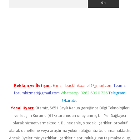
per giriş adresi
betexper.xyz
m elexbet
Reklam ve İletişim:
E-mail:
backlinkpaneli@gmail.com
Teams:
forumhizmeti@gmail.com
Whatsapp: 0262 606 0 726
Telegram:
@karabul
Yasal Uyarı:
Sitemiz, 5651 Sayılı Kanun gereğince Bilgi Teknolojileri
ve İletişim Kurumu (BTK) tarafından onaylanmış bir Yer Sağlayıcı
olarak hizmet vermektedir. Bu nedenle, sitedeki içerikleri proaktif
olarak denetleme veya araştırma yükümlülüğümüz bulunmamaktadır.
Ancak, üyelerimiz yazdıkları içeriklerin sorumluluğunu taşımakta olup,