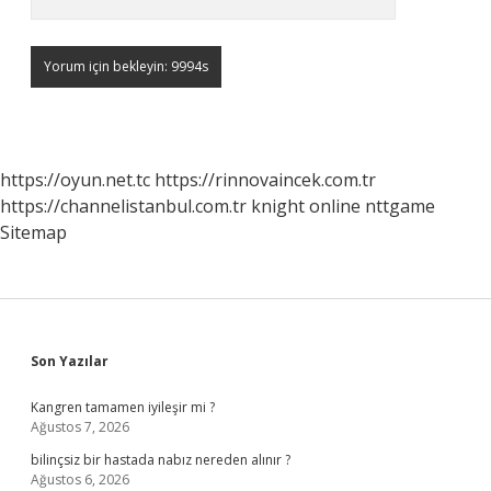
https://oyun.net.tc
https://rinnovaincek.com.tr
https://channelistanbul.com.tr
knight online
nttgame
Sitemap
Sidebar
Son Yazılar
Kangren tamamen iyileşir mi ?
Ağustos 7, 2026
bilinçsiz bir hastada nabız nereden alınır ?
Ağustos 6, 2026