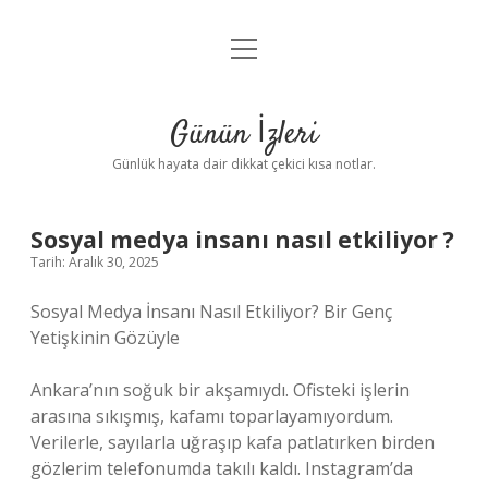
menüyü
Anasayfa
aç
Gizlilik Politikası
Günün İzleri
Yasal Uyarı
Günlük hayata dair dikkat çekici kısa notlar.
Hakkımızda
Sosyal medya insanı nasıl etkiliyor ?
Tarih: Aralık 30, 2025
Sosyal Medya İnsanı Nasıl Etkiliyor? Bir Genç
Yetişkinin Gözüyle
Ankara’nın soğuk bir akşamıydı. Ofisteki işlerin
arasına sıkışmış, kafamı toparlayamıyordum.
Verilerle, sayılarla uğraşıp kafa patlatırken birden
gözlerim telefonumda takılı kaldı. Instagram’da