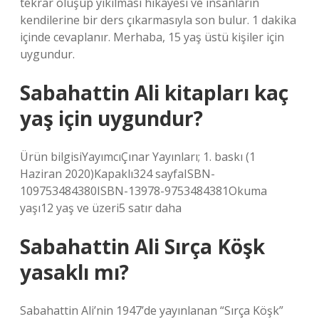
tekrar oluşup yıkılması hikayesi ve insanların
kendilerine bir ders çıkarmasıyla son bulur. 1 dakika
içinde cevaplanır. Merhaba, 15 yaş üstü kişiler için
uygundur.
Sabahattin Ali kitapları kaç
yaş için uygundur?
Ürün bilgisiYayımcı‎Çınar Yayınları; 1. baskı (1
Haziran 2020)Kapaklı‎324 sayfaISBN-
10‎9753484380ISBN-13‎978-9753484381Okuma
yaşı‎12 yaş ve üzeri5 satır daha
Sabahattin Ali Sırça Köşk
yasaklı mı?
Sabahattin Ali’nin 1947’de yayınlanan “Sırça Köşk”