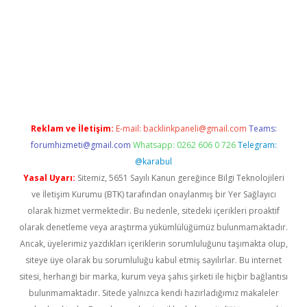
giriş adresi
betexper.xyz
m elexbet
Reklam ve İletişim:
E-mail:
backlinkpaneli@gmail.com
Teams:
forumhizmeti@gmail.com
Whatsapp: 0262 606 0 726
Telegram:
@karabul
Yasal Uyarı:
Sitemiz, 5651 Sayılı Kanun gereğince Bilgi Teknolojileri
ve İletişim Kurumu (BTK) tarafından onaylanmış bir Yer Sağlayıcı
olarak hizmet vermektedir. Bu nedenle, sitedeki içerikleri proaktif
olarak denetleme veya araştırma yükümlülüğümüz bulunmamaktadır.
Ancak, üyelerimiz yazdıkları içeriklerin sorumluluğunu taşımakta olup,
siteye üye olarak bu sorumluluğu kabul etmiş sayılırlar. Bu internet
sitesi, herhangi bir marka, kurum veya şahıs şirketi ile hiçbir bağlantısı
bulunmamaktadır. Sitede yalnızca kendi hazırladığımız makaleler