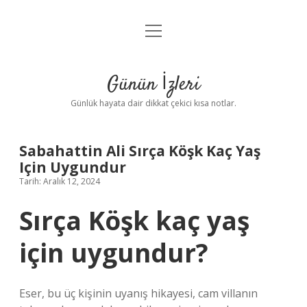
menüyü
Anasayfa
aç
Gizlilik Politikası
Günün İzleri
Yasal Uyarı
Günlük hayata dair dikkat çekici kısa notlar.
Hakkımızda
Sabahattin Ali Sırça Köşk Kaç Yaş
Için Uygundur
Tarih: Aralık 12, 2024
Sırça Köşk kaç yaş
için uygundur?
Eser, bu üç kişinin uyanış hikayesi, cam villanın