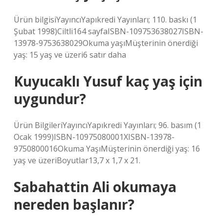
Ürün bilgisiYayıncıYapıkredi Yayınları; 110. baskı (1
Şubat 1998)Ciltli‎164 sayfaISBN-10‎9753638027ISBN-
13‎978-9753638029Okuma yaşı‎Müşterinin önerdiği
yaş: 15 yaş ve üzeri6 satır daha
Kuyucaklı Yusuf kaç yaş için
uygundur?
Ürün BilgileriYayıncıYapıkredi Yayınları; 96. basım (1
Ocak 1999)ISBN-10‎975080001XISBN-13‎978-
9750800016Okuma Yaşı‎Müşterinin önerdiği yaş: 16
yaş ve üzeriBoyutlar‎13,7 x 1,7 x 21.
Sabahattin Ali okumaya
nereden başlanır?