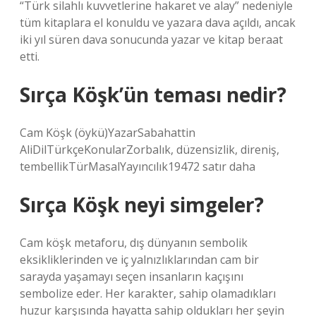
“Türk silahlı kuvvetlerine hakaret ve alay” nedeniyle
tüm kitaplara el konuldu ve yazara dava açıldı, ancak
iki yıl süren dava sonucunda yazar ve kitap beraat
etti.
Sırça Köşk’ün teması nedir?
Cam Köşk (öykü)YazarSabahattin
AliDilTürkçeKonularZorbalık, düzensizlik, direniş,
tembellikTürMasalYayıncılık19472 satır daha
Sırça Köşk neyi simgeler?
Cam köşk metaforu, dış dünyanın sembolik
eksikliklerinden ve iç yalnızlıklarından cam bir
sarayda yaşamayı seçen insanların kaçışını
sembolize eder. Her karakter, sahip olamadıkları
huzur karşısında hayatta sahip oldukları her şeyin