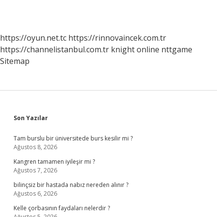
https://oyun.net.tc
https://rinnovaincek.com.tr
https://channelistanbul.com.tr
knight online
nttgame
Sitemap
Sidebar
Son Yazılar
Tam burslu bir üniversitede burs kesilir mi ?
Ağustos 8, 2026
Kangren tamamen iyileşir mi ?
Ağustos 7, 2026
bilinçsiz bir hastada nabız nereden alınır ?
Ağustos 6, 2026
Kelle çorbasının faydaları nelerdir ?
Ağustos 5, 2026