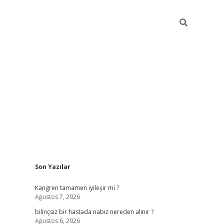
Sidebar
Son Yazılar
i
vdcasino güncel giriş
ilbet casino
ilbet yeni giriş
Betexper giri
Kangren tamamen iyileşir mi ?
Ağustos 7, 2026
bilinçsiz bir hastada nabız nereden alınır ?
Ağustos 6, 2026