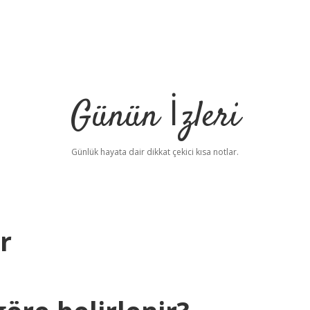
Günün İzleri
Günlük hayata dair dikkat çekici kısa notlar.
r
betc