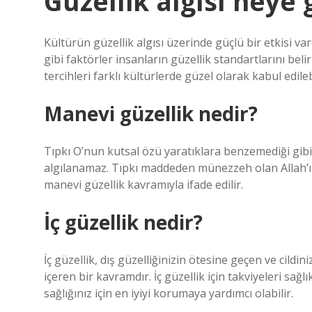
Güzellik algısı neye 
Kültürün güzellik algısı üzerinde güçlü bir etkisi v
gibi faktörler insanların güzellik standartlarını belir
tercihleri ​​farklı kültürlerde güzel olarak kabul edileb
Manevi güzellik nedir?
Tıpkı O’nun kutsal özü yaratıklara benzemediği gibi
algılanamaz. Tıpkı maddeden münezzeh olan Allah’ın şa
manevi güzellik kavramıyla ifade edilir.
İç güzellik nedir?
İç güzellik, dış güzelliğinizin ötesine geçen ve cildini
içeren bir kavramdır. İç güzellik için takviyeleri sağlı
sağlığınız için en iyiyi korumaya yardımcı olabilir.