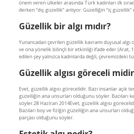
önem veren ülkeler arasında Türk kadınları ilk sırad
derken “dış güzellik” anlıyor. Güzelliğin “iç güzelli
Güzellik bir algı mıdır?
Yunancadan çevrilen güzellik kavramı duyusal algı ol
ve ona yönelik bilinçli bir etkinliği ifade eder (Arat,
edilen şey yalnızca kadınlarda değil, çevremizdeki 
Güzellik algısı göreceli midi
Evet, güzellik algısı görecelidir. Bazı insanlar açık 
güzelliğin ana unsurları olduğunu söyler. Bazıları k
söyler.28 Haziran 2014Evet, güzellik algısı göreceli
Bazıları boy ve fiziğin güzelliğin ana unsurları oldu
parçası olduğunu söyler.
Estetik algı nedir?