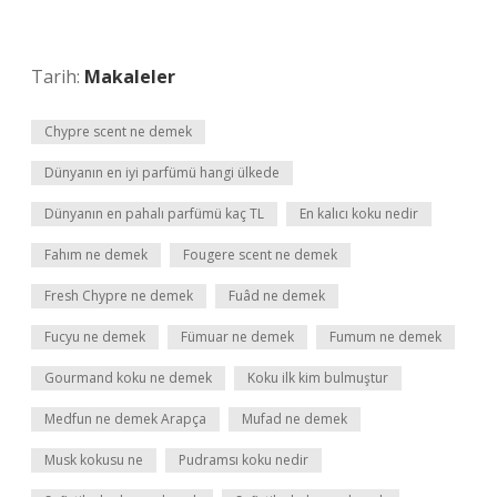
Tarih:
Makaleler
Chypre scent ne demek
Dünyanın en iyi parfümü hangi ülkede
Dünyanın en pahalı parfümü kaç TL
En kalıcı koku nedir
Fahım ne demek
Fougere scent ne demek
Fresh Chypre ne demek
Fuâd ne demek
Fucyu ne demek
Fümuar ne demek
Fumum ne demek
Gourmand koku ne demek
Koku ilk kim bulmuştur
Medfun ne demek Arapça
Mufad ne demek
Musk kokusu ne
Pudramsı koku nedir