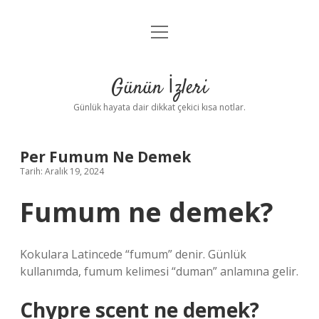
menüyü
Anasayfa
aç
Gizlilik Politikası
Günün İzleri
Yasal Uyarı
Günlük hayata dair dikkat çekici kısa notlar.
Hakkımızda
Per Fumum Ne Demek
Tarih: Aralık 19, 2024
Fumum ne demek?
Kokulara Latincede “fumum” denir. Günlük
kullanımda, fumum kelimesi “duman” anlamına gelir.
Chypre scent ne demek?