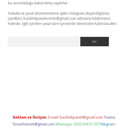
bu sorumluluğu kabul etmiş sayılırlar.
Hukuka ve yasal düzenlemelere aykırı olduğunu düşündüğünüz
içerikleri,
backlinkpanelicomtr@gmail.com
adresine bildirmeniz
halinde, ilgili içerikler yasal süre içerisinde sitemizden kaldırılacaktır.
Arama
 giriş adresi
betexper.xyz
m elexbet
Reklam ve İletişim:
E-mail:
backlinkpaneli@gmail.com
Teams:
forumhizmeti@gmail.com
Whatsapp: 0262 606 0 726
Telegram: