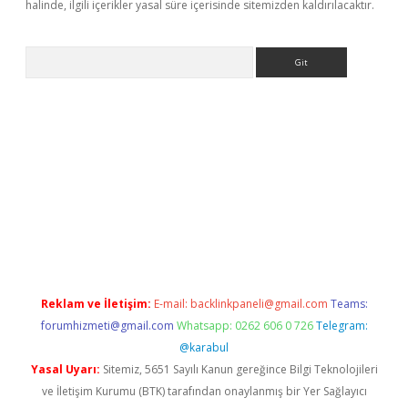
halinde, ilgili içerikler yasal süre içerisinde sitemizden kaldırılacaktır.
Arama
giriş adresi
betexper.xyz
m elexbet
Reklam ve İletişim:
E-mail:
backlinkpaneli@gmail.com
Teams:
forumhizmeti@gmail.com
Whatsapp: 0262 606 0 726
Telegram:
@karabul
Yasal Uyarı:
Sitemiz, 5651 Sayılı Kanun gereğince Bilgi Teknolojileri
ve İletişim Kurumu (BTK) tarafından onaylanmış bir Yer Sağlayıcı