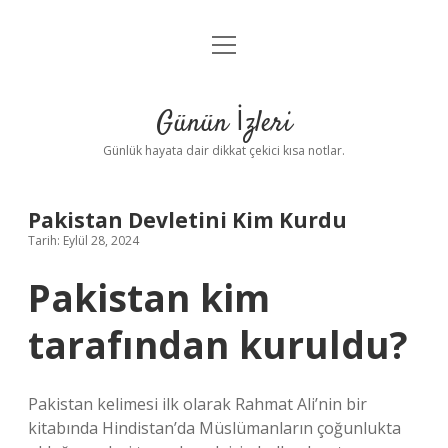
menüyü
Anasayfa
aç
Gizlilik Politikası
Günün İzleri
Yasal Uyarı
Günlük hayata dair dikkat çekici kısa notlar.
Hakkımızda
Pakistan Devletini Kim Kurdu
Tarih: Eylül 28, 2024
Pakistan kim
tarafından kuruldu?
Pakistan kelimesi ilk olarak Rahmat Ali’nin bir
kitabında Hindistan’da Müslümanların çoğunlukta