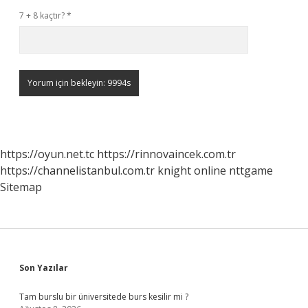
7 + 8 kaçtır?
*
https://oyun.net.tc
https://rinnovaincek.com.tr
https://channelistanbul.com.tr
knight online
nttgame
Sitemap
Sidebar
Son Yazılar
Tam burslu bir üniversitede burs kesilir mi ?