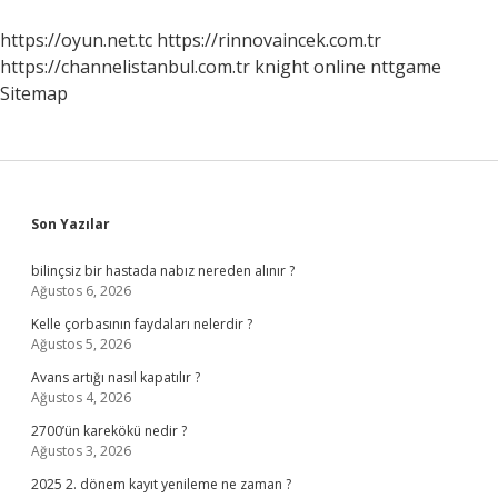
https://oyun.net.tc
https://rinnovaincek.com.tr
https://channelistanbul.com.tr
knight online
nttgame
Sitemap
Sidebar
Son Yazılar
bilinçsiz bir hastada nabız nereden alınır ?
Ağustos 6, 2026
Kelle çorbasının faydaları nelerdir ?
Ağustos 5, 2026
Avans artığı nasıl kapatılır ?
Ağustos 4, 2026
2700’ün karekökü nedir ?
Ağustos 3, 2026
2025 2. dönem kayıt yenileme ne zaman ?