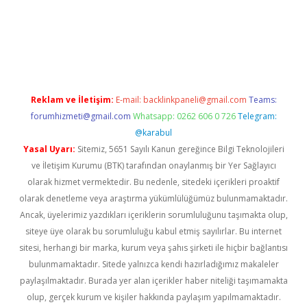
ilbet yeni giriş
Betexper giriş adresi
betexper.xyz
m elexbet
Reklam ve İletişim:
E-mail:
backlinkpaneli@gmail.com
Teams:
forumhizmeti@gmail.com
Whatsapp: 0262 606 0 726
Telegram:
@karabul
Yasal Uyarı:
Sitemiz, 5651 Sayılı Kanun gereğince Bilgi Teknolojileri
ve İletişim Kurumu (BTK) tarafından onaylanmış bir Yer Sağlayıcı
olarak hizmet vermektedir. Bu nedenle, sitedeki içerikleri proaktif
olarak denetleme veya araştırma yükümlülüğümüz bulunmamaktadır.
Ancak, üyelerimiz yazdıkları içeriklerin sorumluluğunu taşımakta olup,
siteye üye olarak bu sorumluluğu kabul etmiş sayılırlar. Bu internet
sitesi, herhangi bir marka, kurum veya şahıs şirketi ile hiçbir bağlantısı
bulunmamaktadır. Sitede yalnızca kendi hazırladığımız makaleler
paylaşılmaktadır. Burada yer alan içerikler haber niteliği taşımamakta
olup, gerçek kurum ve kişiler hakkında paylaşım yapılmamaktadır.