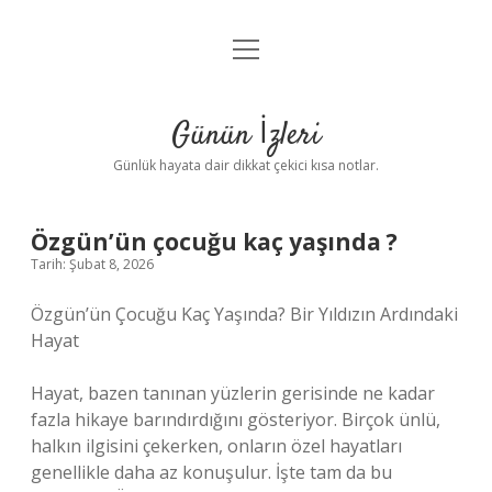
menüyü
Anasayfa
aç
Gizlilik Politikası
Günün İzleri
Yasal Uyarı
Günlük hayata dair dikkat çekici kısa notlar.
Hakkımızda
Özgün’ün çocuğu kaç yaşında ?
Tarih: Şubat 8, 2026
Özgün’ün Çocuğu Kaç Yaşında? Bir Yıldızın Ardındaki
Hayat
Hayat, bazen tanınan yüzlerin gerisinde ne kadar
fazla hikaye barındırdığını gösteriyor. Birçok ünlü,
halkın ilgisini çekerken, onların özel hayatları
genellikle daha az konuşulur. İşte tam da bu