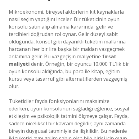
Mikroekonomi, bireysel aktörlerin kıt kaynaklarla
nasıl seçim yaptığını inceler. Bir tüketicinin oyun
konsolu satın alıp almama kararında, gelir ve
tercihleri doğrudan rol oynar. Gelir düzeyi sabit
olduğunda, konsol gibi dayanıklı tüketim mallarına
harcanan her bir lira başka bir maldan vazgeçmek
anlamına gelir. Bu vazgeçişin maliyetine
fırsat
maliyeti
denir. Örneğin, bir oyuncu 10.000 TL’lik bir
oyun konsolu aldığında, bu para ile kitap, eğitim
kursu veya tasarruf gibi alternatiflerden vazgeçmiş
olur.
Tüketiciler fayda fonksiyonlarını maksimize
ederken, oyun konsolunun sağladığı eğlence, sosyal
etkileşim ve psikolojik tatmini ölçmeye çalışır. Fayda,
sadece niceliksel bir kavram değildir; aynı zamanda
bireyin duygusal tatminiyle de ilişkilidir. Bu nedenle
iki tüketici aynı gelire sahip olsa bile birisi için oyun