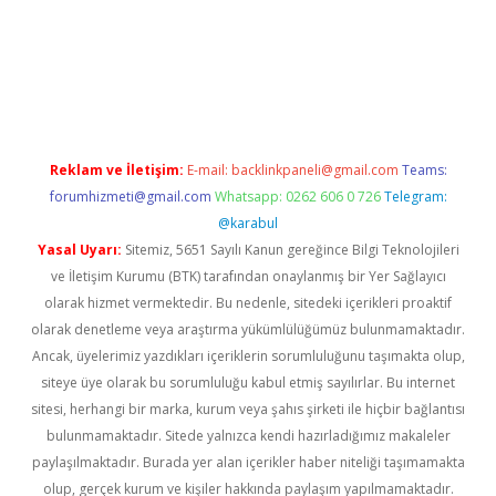
iş adresi
betexper.xyz
m elexbet
Reklam ve İletişim:
E-mail:
backlinkpaneli@gmail.com
Teams:
forumhizmeti@gmail.com
Whatsapp: 0262 606 0 726
Telegram:
@karabul
Yasal Uyarı:
Sitemiz, 5651 Sayılı Kanun gereğince Bilgi Teknolojileri
ve İletişim Kurumu (BTK) tarafından onaylanmış bir Yer Sağlayıcı
olarak hizmet vermektedir. Bu nedenle, sitedeki içerikleri proaktif
olarak denetleme veya araştırma yükümlülüğümüz bulunmamaktadır.
Ancak, üyelerimiz yazdıkları içeriklerin sorumluluğunu taşımakta olup,
siteye üye olarak bu sorumluluğu kabul etmiş sayılırlar. Bu internet
sitesi, herhangi bir marka, kurum veya şahıs şirketi ile hiçbir bağlantısı
bulunmamaktadır. Sitede yalnızca kendi hazırladığımız makaleler
paylaşılmaktadır. Burada yer alan içerikler haber niteliği taşımamakta
olup, gerçek kurum ve kişiler hakkında paylaşım yapılmamaktadır.