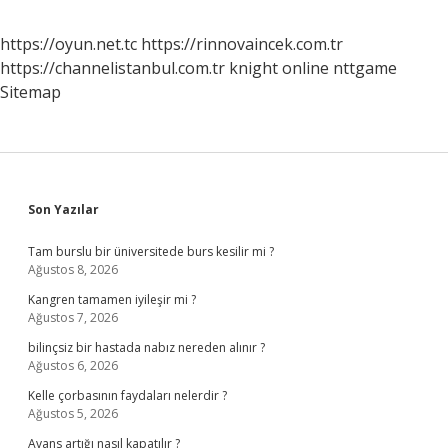
https://oyun.net.tc
https://rinnovaincek.com.tr
https://channelistanbul.com.tr
knight online
nttgame
Sitemap
Sidebar
Son Yazılar
Tam burslu bir üniversitede burs kesilir mi ?
Ağustos 8, 2026
Kangren tamamen iyileşir mi ?
Ağustos 7, 2026
bilinçsiz bir hastada nabız nereden alınır ?
Ağustos 6, 2026
Kelle çorbasının faydaları nelerdir ?
Ağustos 5, 2026
Avans artığı nasıl kapatılır ?