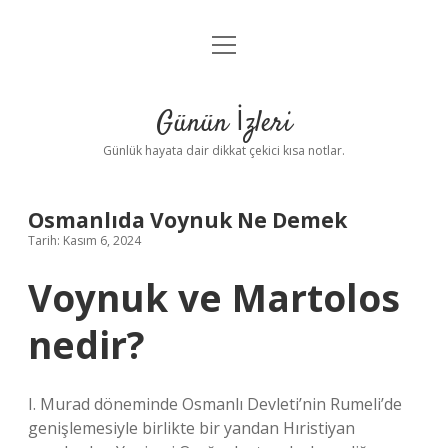
menüyü
Anasayfa
aç
Gizlilik Politikası
Günün İzleri
Yasal Uyarı
Günlük hayata dair dikkat çekici kısa notlar.
Hakkımızda
Osmanlıda Voynuk Ne Demek
Tarih: Kasım 6, 2024
Voynuk ve Martolos
nedir?
I. Murad döneminde Osmanlı Devleti’nin Rumeli’de
genişlemesiyle birlikte bir yandan Hıristiyan