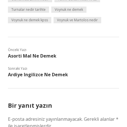
Turnalar nedir tarihte
Voynuk ne demek
Voynuk ne demek kpss
Voynuk ve Martolos nedir
Önceki Yazı
Asorti Mal Ne Demek
Sonraki Yazı
Ardiye Ingilizce Ne Demek
Bir yanıt yazın
E-posta adresiniz yayınlanmayacak.
Gerekli alanlar
*
ile işaretlenmişlerdir