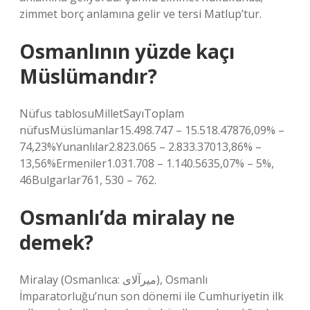
zimmet borç anlamına gelir ve tersi Matlup’tur.
Osmanlının yüzde kaçı
Müslümandır?
Nüfus tablosuMilletSayıToplam
nüfusMüslümanlar15.498.747 – 15.518.47876,09% –
74,23%Yunanlılar2.823.065 – 2.833.37013,86% –
13,56%Ermeniler1.031.708 – 1.140.5635,07% – 5%,
46Bulgarlar761, 530 – 762.
Osmanlı’da miralay ne
demek?
Miralay (Osmanlıca: ميرآلای), Osmanlı
İmparatorluğu’nun son dönemi ile Cumhuriyetin ilk