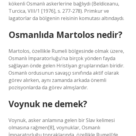
kökenli Osmanlı askerlerine bağlıydı (Beldiceanu,
Turcica, VIII/1 [1976], s. 277-278). Primkur ve
lagatorlar da bölgenin reisinin komutası altındaydı.
Osmanlıda Martolos nedir?
Martolos, özellikle Rumeli bölgesinde olmak üzere,
Osmanlı İmparatorluğu’na birçok yönden fayda
sağlayan önde gelen Hristiyan gruplarından biridir.
Osmanlı ordusunun savaşçı sınıfında aktif olarak
görev alırken, aynı zamanda arkada önemli
pozisyonlarda da görev almışlardır.
Voynuk ne demek?
Voynuk, asker anlamına gelen bir Slav kelimesi
olmasına rağmen[8], voynuklar, Osmanlı
İmparatorluğu topraklarında, özellikle Rumeli’de,