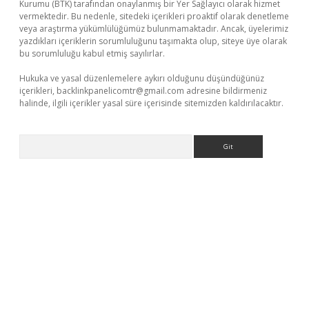
Kurumu (BTK) tarafından onaylanmış bir Yer Sağlayıcı olarak hizmet
vermektedir. Bu nedenle, sitedeki içerikleri proaktif olarak denetleme
veya araştırma yükümlülüğümüz bulunmamaktadır. Ancak, üyelerimiz
yazdıkları içeriklerin sorumluluğunu taşımakta olup, siteye üye olarak
bu sorumluluğu kabul etmiş sayılırlar.
Hukuka ve yasal düzenlemelere aykırı olduğunu düşündüğünüz
içerikleri,
backlinkpanelicomtr@gmail.com
adresine bildirmeniz
halinde, ilgili içerikler yasal süre içerisinde sitemizden kaldırılacaktır.
Arama
giriş adresi
betexper.xyz
m elexbet