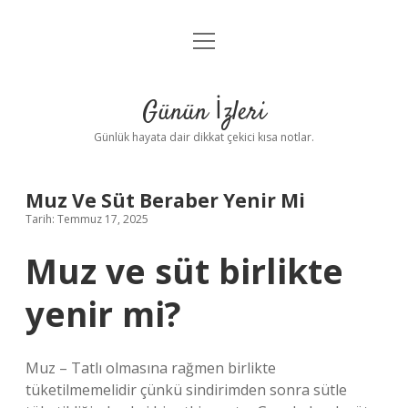
menüyü
Anasayfa
aç
Gizlilik Politikası
Günün İzleri
Yasal Uyarı
Günlük hayata dair dikkat çekici kısa notlar.
Hakkımızda
Muz Ve Süt Beraber Yenir Mi
Tarih: Temmuz 17, 2025
Muz ve süt birlikte
yenir mi?
Muz – Tatlı olmasına rağmen birlikte
tüketilmemelidir çünkü sindirimden sonra sütle