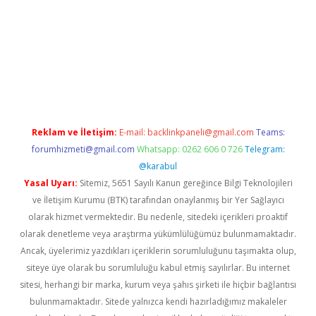
giriş adresi
betexper.xyz
m elexbet
Reklam ve İletişim:
E-mail:
backlinkpaneli@gmail.com
Teams:
forumhizmeti@gmail.com
Whatsapp: 0262 606 0 726
Telegram:
@karabul
Yasal Uyarı:
Sitemiz, 5651 Sayılı Kanun gereğince Bilgi Teknolojileri
ve İletişim Kurumu (BTK) tarafından onaylanmış bir Yer Sağlayıcı
olarak hizmet vermektedir. Bu nedenle, sitedeki içerikleri proaktif
olarak denetleme veya araştırma yükümlülüğümüz bulunmamaktadır.
Ancak, üyelerimiz yazdıkları içeriklerin sorumluluğunu taşımakta olup,
siteye üye olarak bu sorumluluğu kabul etmiş sayılırlar. Bu internet
sitesi, herhangi bir marka, kurum veya şahıs şirketi ile hiçbir bağlantısı
bulunmamaktadır. Sitede yalnızca kendi hazırladığımız makaleler