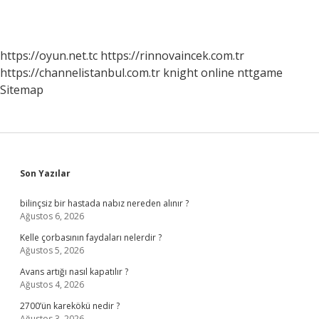
https://oyun.net.tc
https://rinnovaincek.com.tr
https://channelistanbul.com.tr
knight online
nttgame
Sitemap
Sidebar
Son Yazılar
bilinçsiz bir hastada nabız nereden alınır ?
Ağustos 6, 2026
Kelle çorbasının faydaları nelerdir ?
Ağustos 5, 2026
Avans artığı nasıl kapatılır ?
Ağustos 4, 2026
2700’ün karekökü nedir ?
Ağustos 3, 2026