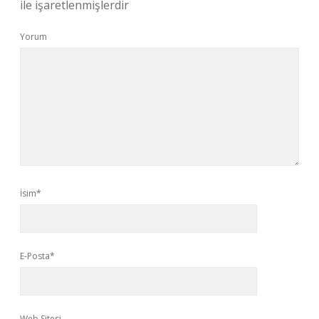
ile işaretlenmişlerdir
Yorum
İsim*
E-Posta*
Web Sitesi