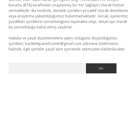
Kurumu (BTK) tarafından onaylanmış bir Yer Sağlayıcı olarak hizmet
vermektedir. Bu nedenle, sitedeki içerikleri proaktif olarak denetleme
veya araştırma yükümlülüğümüz bulunmamaktadır. Ancak, üyelerimiz
yazdıkları içeriklerin sorumluluğunu taşımakta olup, siteye üye olarak
bu sorumluluğu kabul etmiş sayılırlar.
Hukuka ve yasal düzenlemelere aykırı olduğunu düşündüğünüz
içerikleri,
backlinkpanelicomtr@gmail.com
adresine bildirmeniz
halinde, ilgili içerikler yasal süre içerisinde sitemizden kaldırılacaktır.
Arama
riş adresi
betexper.xyz
m elexbet