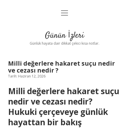
menüyü
Anasayfa
aç
Gizlilik Politikası
Günün İzleri
Yasal Uyarı
Günlük hayata dair dikkat çekici kısa notlar.
Hakkımızda
Milli değerlere hakaret suçu nedir
ve cezası nedir ?
Tarih: Haziran 12, 2026
Milli değerlere hakaret suçu
nedir ve cezası nedir?
Hukuki çerçeveye günlük
hayattan bir bakış