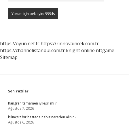
https://oyun.net.tc
https://rinnovaincek.com.tr
https://channelistanbul.com.tr
knight online
nttgame
Sitemap
Sidebar
Son Yazılar
Kangren tamamen iyileşir mi ?
Ağustos 7, 2026
bilinçsiz bir hastada nabız nereden alınır ?
Ağustos 6, 2026