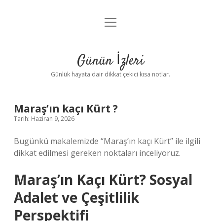
menüyü
Anasayfa
aç
Gizlilik Politikası
Günün İzleri
Yasal Uyarı
Günlük hayata dair dikkat çekici kısa notlar.
Hakkımızda
Maraş’ın kaçı Kürt ?
Tarih: Haziran 9, 2026
Bugünkü makalemizde “Maraş’ın kaçı Kürt” ile ilgili
dikkat edilmesi gereken noktaları inceliyoruz.
Maraş’ın Kaçı Kürt? Sosyal
Adalet ve Çeşitlilik
Perspektifi