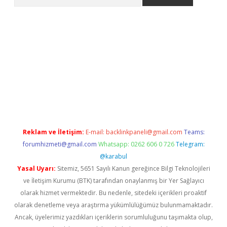
 giriş adresi
betexper.xyz
m elexbet
Reklam ve İletişim:
E-mail:
backlinkpaneli@gmail.com
Teams:
forumhizmeti@gmail.com
Whatsapp: 0262 606 0 726
Telegram:
@karabul
Yasal Uyarı:
Sitemiz, 5651 Sayılı Kanun gereğince Bilgi Teknolojileri
ve İletişim Kurumu (BTK) tarafından onaylanmış bir Yer Sağlayıcı
olarak hizmet vermektedir. Bu nedenle, sitedeki içerikleri proaktif
olarak denetleme veya araştırma yükümlülüğümüz bulunmamaktadır.
Ancak, üyelerimiz yazdıkları içeriklerin sorumluluğunu taşımakta olup,