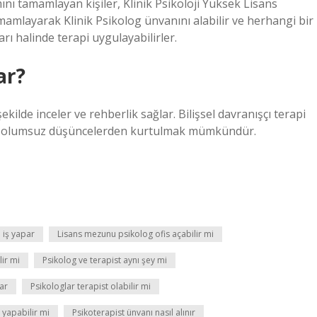
nı tamamlayan kişiler, Klinik Psikoloji Yüksek Lisans
amlayarak Klinik Psikolog ünvanını alabilir ve herhangi bir
ı halinde terapi uygulayabilirler.
ar?
ekilde inceler ve rehberlik sağlar. Bilişsel davranışçı terapi
 ve olumsuz düşüncelerden kurtulmak mümkündür.
 iş yapar
Lisans mezunu psikolog ofis açabilir mi
ir mi
Psikolog ve terapist aynı şey mi
ar
Psikologlar terapist olabilir mi
 yapabilir mi
Psikoterapist ünvanı nasıl alınır