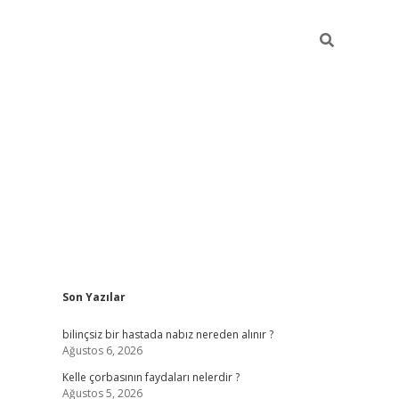
Sidebar
Son Yazılar
i
vdcasino güncel giriş
ilbet casino
ilbet yeni giriş
Betexper giri
bilinçsiz bir hastada nabız nereden alınır ?
Ağustos 6, 2026
Kelle çorbasının faydaları nelerdir ?
Ağustos 5, 2026