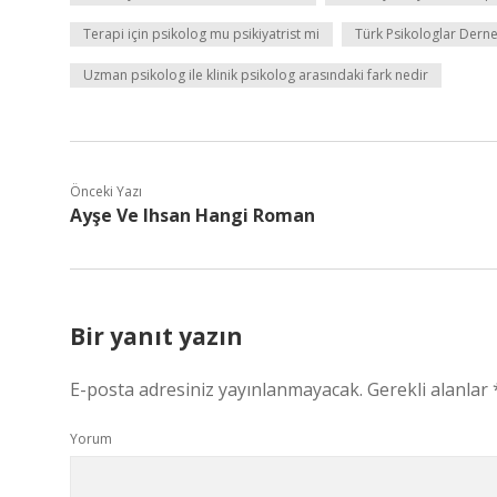
Terapi için psikolog mu psikiyatrist mi
Türk Psikologlar Derne
Uzman psikolog ile klinik psikolog arasındaki fark nedir
Önceki Yazı
Ayşe Ve Ihsan Hangi Roman
Bir yanıt yazın
E-posta adresiniz yayınlanmayacak.
Gerekli alanlar
Yorum