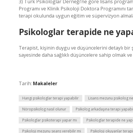
3) Türk Psikologlar Derneği’ne göre lisans programı
Programı ve Klinik Psikoloji Doktora Programını tam
terapi okulunda uygun eğitim ve süpervizyon almalar
Psikologlar terapide ne yap
Terapist, kişinin duygu ve düşüncelerini detaylı bir ş
sayesinde daha sağlıklı düşüncelere sahip olmak
Tarih:
Makaleler
Hangi psikologlar terapi yapabilir
Lisans mezunu psikolog ne
Nöropsikolog nasıl olunur
Psikolog arkadaşına terapi yapabil
Psikologlar psikoterapi yapar mı
Psikologlar terapide ne yap
Psikoloji mezunu seans verebilir mi
Psikoloji okuyanlar terapi