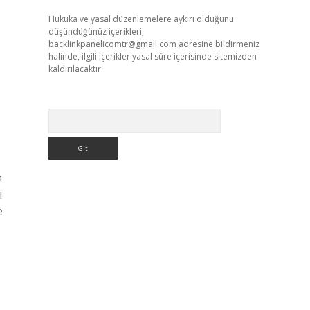
Hukuka ve yasal düzenlemelere aykırı olduğunu
düşündüğünüz içerikleri,
backlinkpanelicomtr@gmail.com
adresine bildirmeniz
halinde, ilgili içerikler yasal süre içerisinde sitemizden
kaldırılacaktır.
Arama
a
ı
e