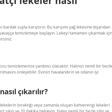
tçı lekeler nasıl
ki bardak suyla karıştırın. Bu karışımı yağ lekesine dışarıdan
i yavaşça temizlemeye başlayın. Lekeyi tamamen çıkarmak içi
rsiniz.
zu temizlemenize yardımcı olacaktır. Halınızı nemli bir bezl
ılmasını önleyebilir. Evinizi havalandırın ve odanın iyi
asıl çıkarılır?
i lekelerin bıraktığı veya zamanla oluşan kahverengi lekeleri
t sıkın ve 10 dakika bekleyin. Halıyı nemli bir bezle silin ve