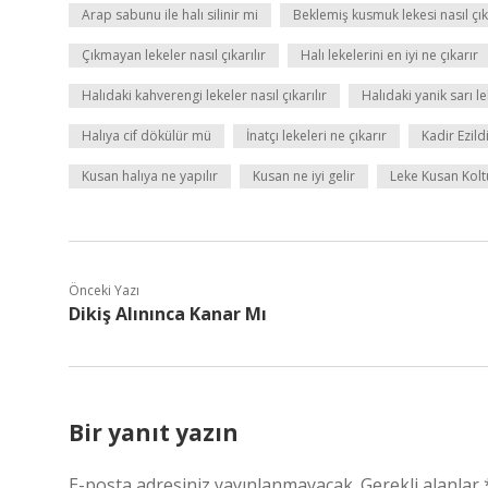
Arap sabunu ile halı silinir mi
Beklemiş kusmuk lekesi nasıl çıka
Çıkmayan lekeler nasıl çıkarılır
Halı lekelerini en iyi ne çıkarır
Halıdaki kahverengi lekeler nasıl çıkarılır
Halıdaki yanik sarı lek
Halıya cif dökülür mü
İnatçı lekeleri ne çıkarır
Kadir Ezild
Kusan halıya ne yapılır
Kusan ne iyi gelir
Leke Kusan Kolt
Önceki Yazı
Dikiş Alınınca Kanar Mı
Bir yanıt yazın
E-posta adresiniz yayınlanmayacak.
Gerekli alanlar