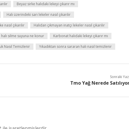
rılır
Beyaz sirke halıdaki lekeyi çıkarır mı
Halı üzerindeki sarı lekeler nasıl çıkarılır
e nasıl çıkarılır
Halıdan çıkmayan inatçı lekeler nasıl çıkarılır
i halı silme suyuna ne konur
Karbonat halıdaki lekeyi çıkarır mı
uk Nasıl Temizlenir
Yıkadıktan sonra sararan halı nasıl temizlenir
Sonraki Yaz
Tmo Yağ Nerede Satılıyo
*
ile işaretlenmişlerdir