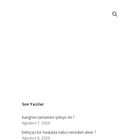
Sidebar
Son Yazılar
vdcasino güncel giriş
ilbet casino
ilbet yeni giriş
Betexper giri
Kangren tamamen iyileşir mi ?
Ağustos 7, 2026
bilinçsiz bir hastada nabız nereden alınır ?
Ağustos 6, 2026