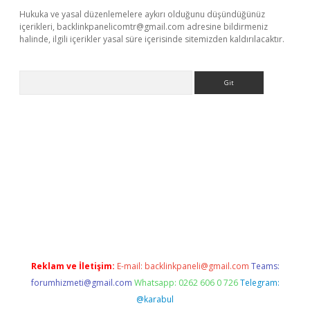
Hukuka ve yasal düzenlemelere aykırı olduğunu düşündüğünüz
içerikleri,
backlinkpanelicomtr@gmail.com
adresine bildirmeniz
halinde, ilgili içerikler yasal süre içerisinde sitemizden kaldırılacaktır.
Arama
per giriş adresi
betexper.xyz
m elexbet
Reklam ve İletişim:
E-mail:
backlinkpaneli@gmail.com
Teams:
forumhizmeti@gmail.com
Whatsapp: 0262 606 0 726
Telegram:
@karabul