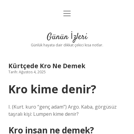
menüyü
Anasayfa
aç
Gizlilik Politikası
Günün İzleri
Yasal Uyarı
Günlük hayata dair dikkat çekici kısa notlar.
Hakkımızda
Kürtçede Kro Ne Demek
Tarih: Ağustos 4, 2025
Kro kime denir?
I. (Kurt. kuro “genç adam”) Argo. Kaba, görgüsüz
taşralı kişi: Lumpen kime denir?
Kro insan ne demek?