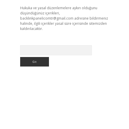
Hukuka ve yasal düzenlemelere aykırı olduğunu
düşündüğünüz içerikleri,
backlinkpanelicomtr@gmail.com
adresine bildirmeniz
halinde, ilgili içerikler yasal süre içerisinde sitemizden
kaldırılacaktır.
Arama