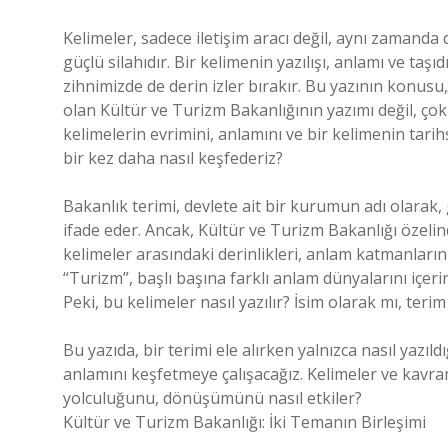
Kelimeler, sadece iletişim aracı değil, aynı zamanda
güçlü silahıdır. Bir kelimenin yazılışı, anlamı ve taş
zihnimizde de derin izler bırakır. Bu yazının konusu,
olan Kültür ve Turizm Bakanlığının yazımı değil, çok 
kelimelerin evrimini, anlamını ve bir kelimenin ta
bir kez daha nasıl keşfederiz?
Bakanlık terimi, devlete ait bir kurumun adı olarak, g
ifade eder. Ancak, Kültür ve Turizm Bakanlığı özelin
kelimeler arasındaki derinlikleri, anlam katmanların
“Turizm”, başlı başına farklı anlam dünyalarını içeri
Peki, bu kelimeler nasıl yazılır? İsim olarak mı, ter
Bu yazıda, bir terimi ele alırken yalnızca nasıl yazıl
anlamını keşfetmeye çalışacağız. Kelimeler ve kavram
yolculuğunu, dönüşümünü nasıl etkiler?
Kültür ve Turizm Bakanlığı: İki Temanın Birleşimi