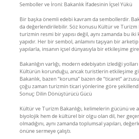
Semboller ve İroni: Bakanlık İfadesinin İçsel Yükü
Bir başka önemli edebi kavram da sembollerdir. Bak
da değerlendirilebilir. Söz konusu Kültür ve Turizm
turizmin resmi bir yapısı değil, aynı zamanda bu ik
yapıdır. Her bir sembol, anlamını taşıyan bir arketi
yapılarla, insanın içsel dünyasıyla bir etkileşime gir
Bakanlığın varlığı, modern edebiyatın izlediği yolları
Kültürün korunduğu, ancak turistlerin etkileşime gir
Bakanlık, bazen “koruma” bazen de “ticaret” arzusun
çoğu zaman turizmin ticari yönlerine göre şekille
Sonuç: Dilin Dönüştürücü Gücü
Kültür ve Turizm Bakanlığı, kelimelerin gücünü ve an
biyolojik hem de kültürel bir olgu olan dil, her geçen
olmadığını, aynı zamanda toplumsal yapıları, değerl
önüne sermeye çalıştı.