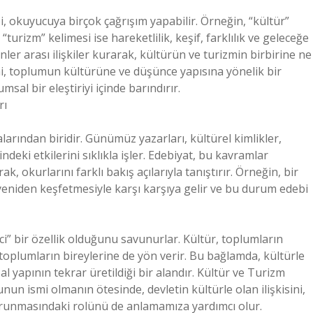
ibi, okuyucuya birçok çağrışım yapabilir. Örneğin, “kültür”
“turizm” kelimesi ise hareketlilik, keşif, farklılık ve geleceğe
nler arası ilişkiler kurarak, kültürün ve turizmin birbirine ne
mi, toplumun kültürüne ve düşünce yapısına yönelik bir
al bir eleştiriyi içinde barındırır.
rı
arından biridir. Günümüz yazarları, kültürel kimlikler,
deki etkilerini sıklıkla işler. Edebiyat, bu kavramlar
k, okurlarını farklı bakış açılarıyla tanıştırır. Örneğin, bir
 yeniden keşfetmesiyle karşı karşıya gelir ve bu durum edebi
ici” bir özellik olduğunu savunurlar. Kültür, toplumların
toplumların bireylerine de yön verir. Bu bağlamda, kültürle
al yapının tekrar üretildiği bir alandır. Kültür ve Turizm
un ismi olmanın ötesinde, devletin kültürle olan ilişkisini,
n korunmasındaki rolünü de anlamamıza yardımcı olur.