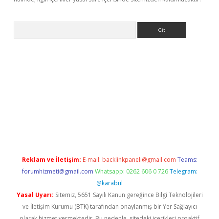
Arama
iriş adresi
betexper.xyz
m elexbet
Reklam ve İletişim:
E-mail:
backlinkpaneli@gmail.com
Teams:
forumhizmeti@gmail.com
Whatsapp: 0262 606 0 726
Telegram:
@karabul
Yasal Uyarı:
Sitemiz, 5651 Sayılı Kanun gereğince Bilgi Teknolojileri
ve İletişim Kurumu (BTK) tarafından onaylanmış bir Yer Sağlayıcı
olarak hizmet vermektedir. Bu nedenle, sitedeki içerikleri proaktif