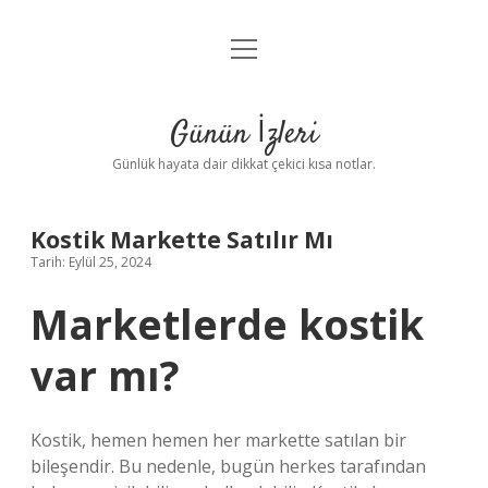
menüyü
Anasayfa
aç
Gizlilik Politikası
Günün İzleri
Yasal Uyarı
Günlük hayata dair dikkat çekici kısa notlar.
Hakkımızda
Kostik Markette Satılır Mı
Tarih: Eylül 25, 2024
Marketlerde kostik
var mı?
Kostik, hemen hemen her markette satılan bir
bileşendir. Bu nedenle, bugün herkes tarafından