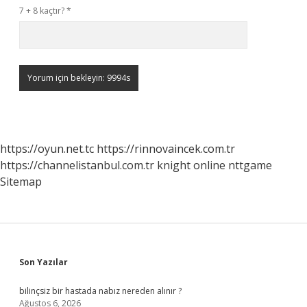
7 + 8 kaçtır?
*
https://oyun.net.tc
https://rinnovaincek.com.tr
https://channelistanbul.com.tr
knight online
nttgame
Sitemap
Sidebar
Son Yazılar
bilinçsiz bir hastada nabız nereden alınır ?
Ağustos 6, 2026