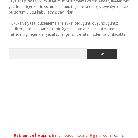
veya araştırma yükümlülüğümüz bulunmamaktadır. Ancak, üyelerimiz
yazdıkları içeriklerin sorumluluğunu taşımakta olup, siteye üye olarak
bu sorumluluğu kabul etmiş sayılırlar.
Hukuka ve yasal düzenlemelere aykırı olduğunu düşündüğünüz
içerikleri,
backlinkpanelicomtr@gmail.com
adresine bildirmeniz
halinde, ilgili içerikler yasal süre içerisinde sitemizden kaldırılacaktır.
Arama
per giriş adresi
betexper.xyz
m elexbet
Reklam ve İletişim:
E-mail:
backlinkpaneli@gmail.com
Teams: