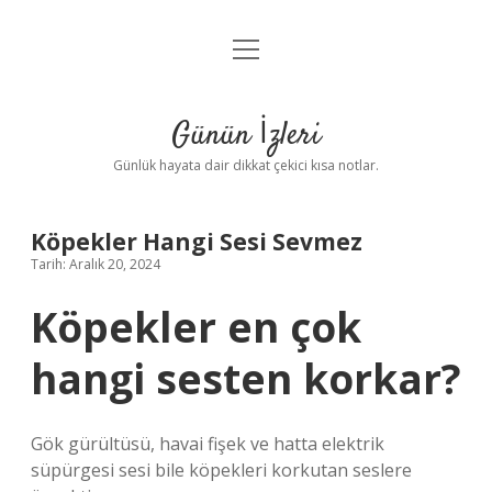
menüyü
Anasayfa
aç
Gizlilik Politikası
Günün İzleri
Yasal Uyarı
Günlük hayata dair dikkat çekici kısa notlar.
Hakkımızda
Köpekler Hangi Sesi Sevmez
Tarih: Aralık 20, 2024
Köpekler en çok
hangi sesten korkar?
Gök gürültüsü, havai fişek ve hatta elektrik
süpürgesi sesi bile köpekleri korkutan seslere