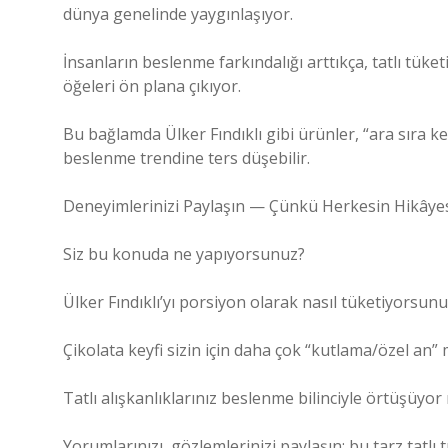
dünya genelinde yaygınlaşıyor.
İnsanların beslenme farkındalığı arttıkça, tatlı tüke
öğeleri ön plana çıkıyor.
Bu bağlamda Ülker Fındıklı gibi ürünler, “ara sıra key
beslenme trendine ters düşebilir.
Deneyimlerinizi Paylaşın — Çünkü Herkesin Hikâye
Siz bu konuda ne yapıyorsunuz?
Ülker Fındıklı’yı porsiyon olarak nasıl tüketiyorsun
Çikolata keyfi sizin için daha çok “kutlama/özel an”
Tatlı alışkanlıklarınız beslenme bilinciyle örtüşüyor
Yorumlarınızı, gözlemlerinizi paylaşın; bu tarz tatl