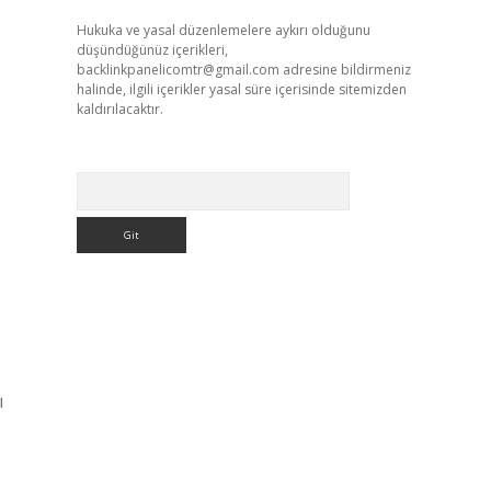
Hukuka ve yasal düzenlemelere aykırı olduğunu
düşündüğünüz içerikleri,
backlinkpanelicomtr@gmail.com
adresine bildirmeniz
halinde, ilgili içerikler yasal süre içerisinde sitemizden
kaldırılacaktır.
Arama
ı