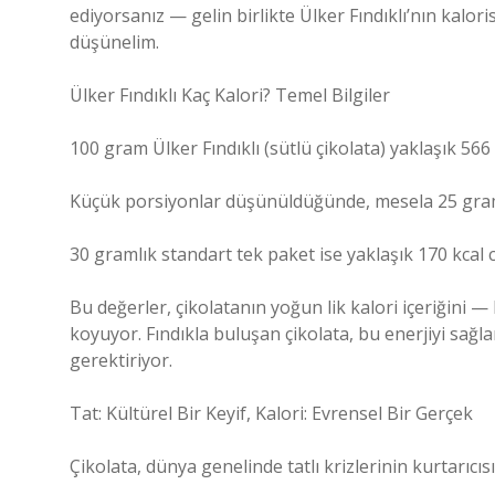
ediyorsanız — gelin birlikte Ülker Fındıklı’nın kal
düşünelim.
Ülker Fındıklı Kaç Kalori? Temel Bilgiler
100 gram Ülker Fındıklı (sütlü çikolata) yaklaşık 566 k
Küçük porsiyonlar düşünüldüğünde, mesela 25 gram iç
30 gramlık standart tek paket ise yaklaşık 170 kcal ci
Bu değerler, çikolatanın yoğun lik kalori içeriğin
koyuyor. Fındıkla buluşan çikolata, bu enerjiyi sağl
gerektiriyor.
Tat: Kültürel Bir Keyif, Kalori: Evrensel Bir Gerçek
Çikolata, dünya genelinde tatlı krizlerinin kurtarıcıs