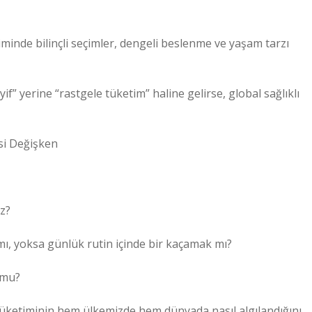
timinde bilinçli seçimler, dengeli beslenme ve yaşam tarzı
if” yerine “rastgele tüketim” haline gelirse, global sağlıklı
si Değişken
uz?
 mı, yoksa günlük rutin içinde bir kaçamak mı?
 mu?
ı tüketiminin hem ülkemizde hem dünyada nasıl algılandığını