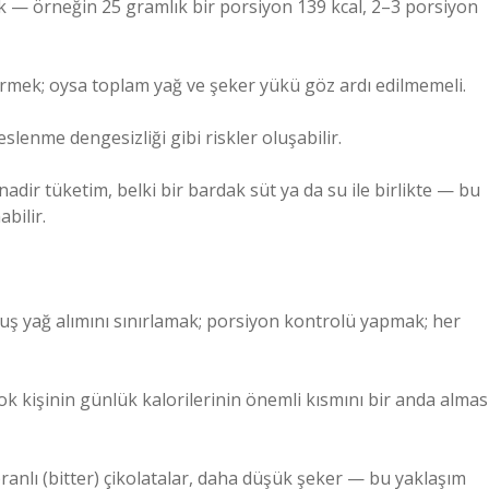
ak — örneğin 25 gramlık bir porsiyon 139 kcal, 2–3 porsiyon
endirmek; oysa toplam yağ ve şeker yükü göz ardı edilmemeli.
slenme dengesizliği gibi riskler oluşabilir.
adir tüketim, belki bir bardak süt ya da su ile birlikte — bu
abilir.
uş yağ alımını sınırlamak; porsiyon kontrolü yapmak; her
ok kişinin günlük kalorilerinin önemli kısmını bir anda almas
anlı (bitter) çikolatalar, daha düşük şeker — bu yaklaşım