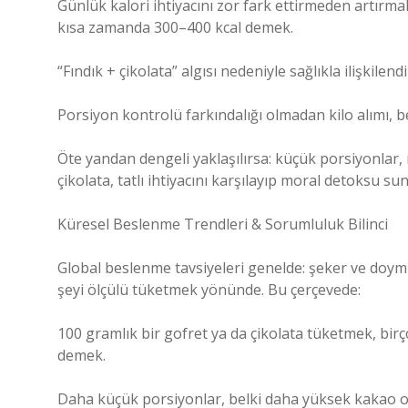
Günlük kalori ihtiyacını zor fark ettirmeden artırm
kısa zamanda 300–400 kcal demek.
“Fındık + çikolata” algısı nedeniyle sağlıkla ilişkil
Porsiyon kontrolü farkındalığı olmadan kilo alımı, be
Öte yandan dengeli yaklaşılırsa: küçük porsiyonlar, n
çikolata, tatlı ihtiyacını karşılayıp moral detoksu sun
Küresel Beslenme Trendleri & Sorumluluk Bilinci
Global beslenme tavsiyeleri genelde: şeker ve doym
şeyi ölçülü tüketmek yönünde. Bu çerçevede:
100 gramlık bir gofret ya da çikolata tüketmek, birç
demek.
Daha küçük porsiyonlar, belki daha yüksek kakao or