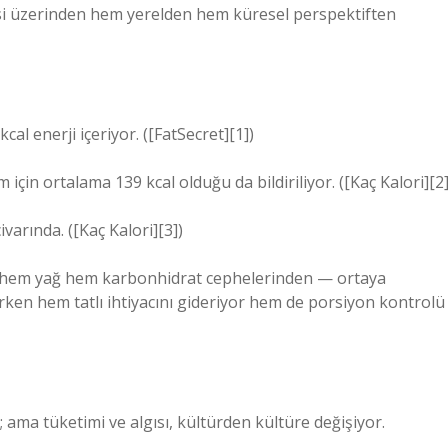
orisi üzerinden hem yerelden hem küresel perspektiften
cal enerji içeriyor. ([FatSecret][1])
in ortalama 139 kcal olduğu da bildiriliyor. ([Kaç Kalori][2]
varında. ([Kaç Kalori][3])
i — hem yağ hem karbonhidrat cephelerinden — ortaya
arken hem tatlı ihtiyacını gideriyor hem de porsiyon kontrolü
ı; ama tüketimi ve algısı, kültürden kültüre değişiyor.