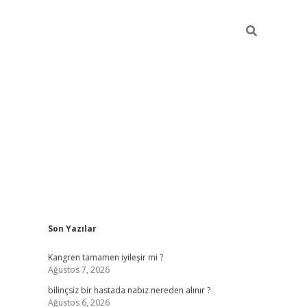
Sidebar
Son Yazılar
betci
vdcasino güncel giriş
ilbet 
Kangren tamamen iyileşir mi ?
Ağustos 7, 2026
bilinçsiz bir hastada nabız nereden alınır ?
Ağustos 6, 2026