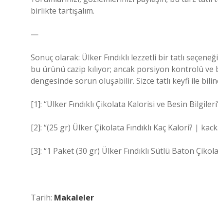
birlikte tartışalım.
—
Sonuç olarak: Ülker Fındıklı lezzetli bir tatlı seçeneğ
bu ürünü cazip kılıyor; ancak porsiyon kontrolü ve b
dengesinde sorun oluşabilir. Sizce tatlı keyfi ile b
[1]: “Ülker Fındıklı Çikolata Kalorisi ve Besin Bilgileri
[2]: “(25 gr) Ülker Çikolata Fındıklı Kaç Kalori? | kack
[3]: “1 Paket (30 gr) Ülker Fındıklı Sütlü Baton Çikol
Tarih:
Makaleler