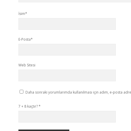
İsim*
E-Posta*
Web Sitesi
Daha sonraki yorumlarımda kullanılması için adım, e-posta adres
7 + 8 kaçtır?
*