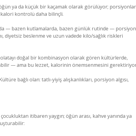
a öğün ya da küçük bir kaçamak olarak görülüyor; porsiyonlar
kalori kontrolü daha bilinçli.
larda — bazen kutlamalarda, bazen günlük rutinde — porsiyon
mı, diyetsiz beslenme ve uzun vadede kilo/sağlık riskleri
çikolatayı doğal bir kombinasyon olarak gören kültürlerde,
labilir — ama bu lezzet, kalorinin önemsenmesini gerektiriyor
ltüre bağlı olan: tatlı-yiyiş alışkanlıkları, porsiyon algısı,
mi, çocukluktan itibaren yaygın; öğün arası, kahve yanında ya
uşturabilir: