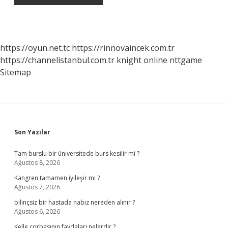
https://oyun.net.tc
https://rinnovaincek.com.tr
https://channelistanbul.com.tr
knight online
nttgame
Sitemap
Sidebar
Son Yazılar
Tam burslu bir üniversitede burs kesilir mi ?
Ağustos 8, 2026
Kangren tamamen iyileşir mi ?
Ağustos 7, 2026
bilinçsiz bir hastada nabız nereden alınır ?
Ağustos 6, 2026
Kelle çorbasının faydaları nelerdir ?