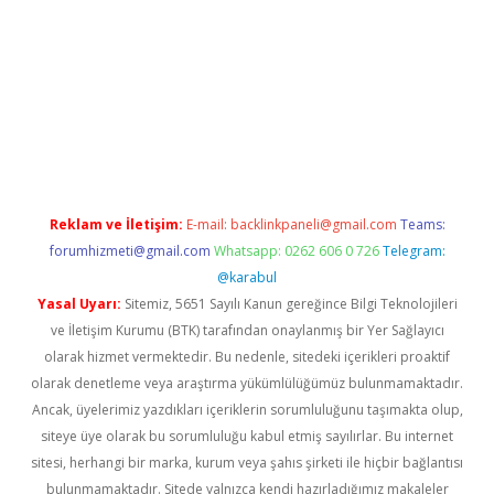
r giriş adresi
betexper.xyz
m elexbet
Reklam ve İletişim:
E-mail:
backlinkpaneli@gmail.com
Teams:
forumhizmeti@gmail.com
Whatsapp: 0262 606 0 726
Telegram:
@karabul
Yasal Uyarı:
Sitemiz, 5651 Sayılı Kanun gereğince Bilgi Teknolojileri
ve İletişim Kurumu (BTK) tarafından onaylanmış bir Yer Sağlayıcı
olarak hizmet vermektedir. Bu nedenle, sitedeki içerikleri proaktif
olarak denetleme veya araştırma yükümlülüğümüz bulunmamaktadır.
Ancak, üyelerimiz yazdıkları içeriklerin sorumluluğunu taşımakta olup,
siteye üye olarak bu sorumluluğu kabul etmiş sayılırlar. Bu internet
sitesi, herhangi bir marka, kurum veya şahıs şirketi ile hiçbir bağlantısı
bulunmamaktadır. Sitede yalnızca kendi hazırladığımız makaleler