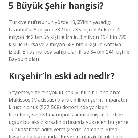
5 Büyük Şehir hangisi?
Türkiye nüfusunun yüzde 18,65’inin yaşadığı
İstanbul’u, 5 milyon 782 bin 285 kişi ile Ankara, 4
milyon 462 bin 56 kişi ile İzmir, 3 milyon 194 bin 720
kişi ile Bursa ve 2 milyon 688 bin 4 kişi ile Antalya
izledi. En az nüfusa sahip olan il ise 84 bin 241 kişi ile
Bayburt oldu.
Kırşehir’in eski adı nedir?
Söylemeye gerek yok ki, çok iyi bilinir. Daha önce
Makissos (Macissus) olarak bilinen şehir, İmparator
I. Justinianus (527-568) döneminde yeniden
kurulmuş ve Justinianopolis adını almıştır. Türkler,
uçsuz bucaksız kırsalın ortasında yükselen bu şehre
“kır kasabası” adını vermişlerdir. Zamanla, kırsal
kasaba halk arasında “Kırşehir” olarak bilinir hale