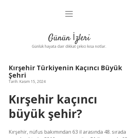
menüyü
Anasayfa
aç
Gizlilik Politikası
Günün İzleri
Yasal Uyarı
Günlük hayata dair dikkat çekici kısa notlar.
Hakkımızda
Kırşehir Türkiyenin Kaçıncı Büyük
Şehri
Tarih: Kasım 15, 2024
Kırşehir kaçıncı
büyük şehir?
Kırşehir, nüfus bakımından 63 il arasında 48. sırada