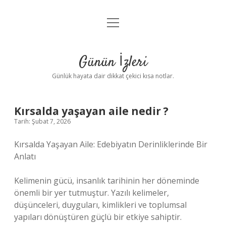
menüyü
Anasayfa
aç
Gizlilik Politikası
Günün İzleri
Yasal Uyarı
Günlük hayata dair dikkat çekici kısa notlar.
Hakkımızda
Kırsalda yaşayan aile nedir ?
Tarih: Şubat 7, 2026
Kırsalda Yaşayan Aile: Edebiyatın Derinliklerinde Bir
Anlatı
Kelimenin gücü, insanlık tarihinin her döneminde
önemli bir yer tutmuştur. Yazılı kelimeler,
düşünceleri, duyguları, kimlikleri ve toplumsal
yapıları dönüştüren güçlü bir etkiye sahiptir.