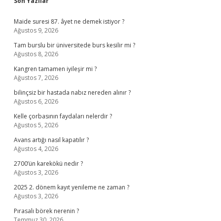
Sidebar
Son Yazılar
Maide suresi 87. âyet ne demek istiyor ?
Ağustos 9, 2026
Tam burslu bir üniversitede burs kesilir mi ?
Ağustos 8, 2026
Kangren tamamen iyileşir mi ?
Ağustos 7, 2026
bilinçsiz bir hastada nabız nereden alınır ?
Ağustos 6, 2026
Kelle çorbasının faydaları nelerdir ?
Ağustos 5, 2026
Avans artığı nasıl kapatılır ?
Ağustos 4, 2026
2700’ün karekökü nedir ?
Ağustos 3, 2026
2025 2. dönem kayıt yenileme ne zaman ?
Ağustos 3, 2026
Pırasalı börek nerenin ?
Temmuz 30, 2026