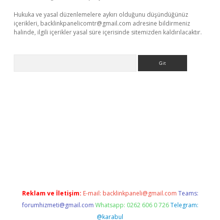
Hukuka ve yasal düzenlemelere aykırı olduğunu düşündüğünüz
içerikleri,
backlinkpanelicomtr@gmail.com
adresine bildirmeniz
halinde, ilgili içerikler yasal süre içerisinde sitemizden kaldırılacaktır.
Arama
xper giriş adresi
betexper.xyz
m elexbet
Reklam ve İletişim:
E-mail:
backlinkpaneli@gmail.com
Teams:
forumhizmeti@gmail.com
Whatsapp: 0262 606 0 726
Telegram:
@karabul