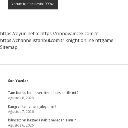
https://oyun.net.tc
https://rinnovaincek.com.tr
https://channelistanbul.com.tr
knight online
nttgame
Sitemap
Sidebar
Son Yazılar
Tam burslu bir üniversitede burs kesilir mi ?
Ağustos 8, 2026
Kangren tamamen iyileşir mi ?
Ağustos 7, 2026
bilinçsiz bir hastada nabız nereden alınır ?
Ağustos 6, 2026