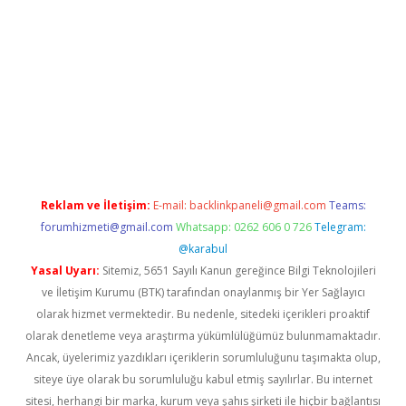
riş adresi
betexper.xyz
m elexbet
Reklam ve İletişim:
E-mail:
backlinkpaneli@gmail.com
Teams:
forumhizmeti@gmail.com
Whatsapp: 0262 606 0 726
Telegram:
@karabul
Yasal Uyarı:
Sitemiz, 5651 Sayılı Kanun gereğince Bilgi Teknolojileri
ve İletişim Kurumu (BTK) tarafından onaylanmış bir Yer Sağlayıcı
olarak hizmet vermektedir. Bu nedenle, sitedeki içerikleri proaktif
olarak denetleme veya araştırma yükümlülüğümüz bulunmamaktadır.
Ancak, üyelerimiz yazdıkları içeriklerin sorumluluğunu taşımakta olup,
siteye üye olarak bu sorumluluğu kabul etmiş sayılırlar. Bu internet
sitesi, herhangi bir marka, kurum veya şahıs şirketi ile hiçbir bağlantısı