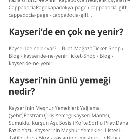
Fazla Ürün…Ne Alınır Kapadokya Hediyelik Eşyaları –
CappadociaPagekapadokya-page › cappadocia-gift…
cappadocia-page › cappadocia-gift…
Kayseri’de en çok ne yenir?
Kayseri’de neler var? – Bilet-MağazaTicket-Shop ›
Blog › kayseride-ne-yenirTicket-Shop › Blog ›
kayseride-ne-yenir
Kayseri’nin ünlü yemeği
nedir?
Kayseri’nin Meşhur Yemekleri: Yağlama
(Şebit)Pastram.Çiriş Yemeği.Kayseri Mantısı,
Sümüklü, Kurşun Aşı, Sosisli Köfte.Sörflü Pilav.Daha
Fazla Yazı…Kayseri’nin Meşhur Yemekleri Listesi –
Tatilbudur. › Blog › kayserinin-meshur-… › Blog ›