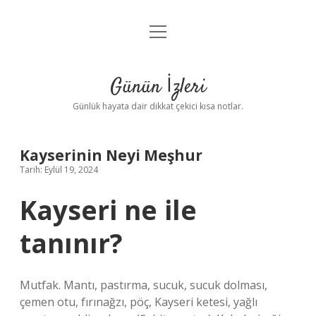
menüyü
Anasayfa
aç
Gizlilik Politikası
Günün İzleri
Yasal Uyarı
Günlük hayata dair dikkat çekici kısa notlar.
Hakkımızda
Kayserinin Neyi Meşhur
Tarih: Eylül 19, 2024
Kayseri ne ile
tanınır?
Mutfak. Mantı, pastırma, sucuk, sucuk dolması,
çemen otu, fırınağzı, pöç, Kayseri ketesi, yağlı