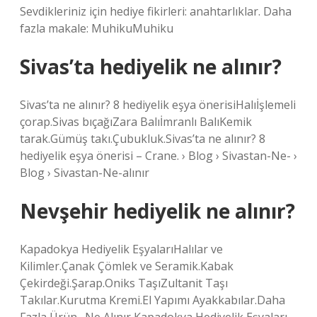
Sevdikleriniz için hediye fikirleri: anahtarlıklar. Daha
fazla makale: MuhikuMuhiku
Sivas’ta hediyelik ne alınır?
Sivas’ta ne alınır? 8 hediyelik eşya önerisiHalıİşlemeli
çorap.Sivas bıçağıZara Balıİmranlı BalıKemik
tarak.Gümüş takı.Çubukluk.Sivas’ta ne alınır? 8
hediyelik eşya önerisi – Crane. › Blog › Sivastan-Ne- ›
Blog › Sivastan-Ne-alınır
Nevşehir hediyelik ne alınır?
Kapadokya Hediyelik EşyalarıHalılar ve
Kilimler.Çanak Çömlek ve Seramik.Kabak
Çekirdeği.Şarap.Oniks TaşıZultanit Taşı
Takılar.Kurutma Kremi.El Yapımı Ayakkabılar.Daha