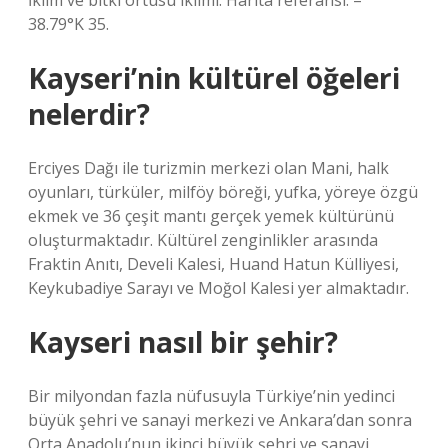
İklim ve bitki örtüsü iklimi: Harita referansı: –
38.79°K 35.
Kayseri’nin kültürel öğeleri
nelerdir?
Erciyes Dağı ile turizmin merkezi olan Mani, halk
oyunları, türküler, milföy böreği, yufka, yöreye özgü
ekmek ve 36 çeşit mantı gerçek yemek kültürünü
oluşturmaktadır. Kültürel zenginlikler arasında
Fraktin Anıtı, Develi Kalesi, Huand Hatun Külliyesi,
Keykubadiye Sarayı ve Moğol Kalesi yer almaktadır.
Kayseri nasıl bir şehir?
Bir milyondan fazla nüfusuyla Türkiye’nin yedinci
büyük şehri ve sanayi merkezi ve Ankara’dan sonra
Orta Anadolu’nun ikinci büyük şehri ve sanayi