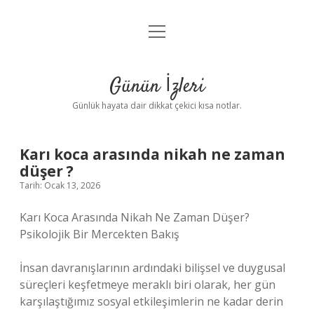
menüyü
Anasayfa
aç
Gizlilik Politikası
Günün İzleri
Yasal Uyarı
Günlük hayata dair dikkat çekici kısa notlar.
Hakkımızda
Karı koca arasında nikah ne zaman
düşer ?
Tarih: Ocak 13, 2026
Karı Koca Arasında Nikah Ne Zaman Düşer?
Psikolojik Bir Mercekten Bakış
İnsan davranışlarının ardındaki bilişsel ve duygusal
süreçleri keşfetmeye meraklı biri olarak, her gün
karşılaştığımız sosyal etkileşimlerin ne kadar derin