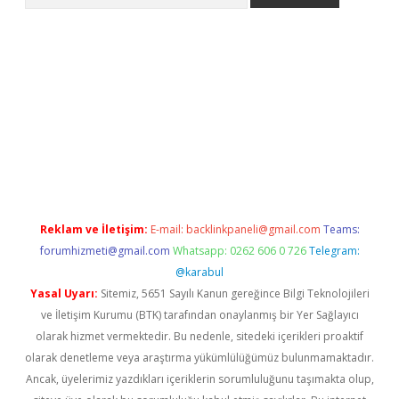
r giriş adresi
betexper.xyz
m elexbet
Reklam ve İletişim:
E-mail:
backlinkpaneli@gmail.com
Teams:
forumhizmeti@gmail.com
Whatsapp: 0262 606 0 726
Telegram:
@karabul
Yasal Uyarı:
Sitemiz, 5651 Sayılı Kanun gereğince Bilgi Teknolojileri
ve İletişim Kurumu (BTK) tarafından onaylanmış bir Yer Sağlayıcı
olarak hizmet vermektedir. Bu nedenle, sitedeki içerikleri proaktif
olarak denetleme veya araştırma yükümlülüğümüz bulunmamaktadır.
Ancak, üyelerimiz yazdıkları içeriklerin sorumluluğunu taşımakta olup,