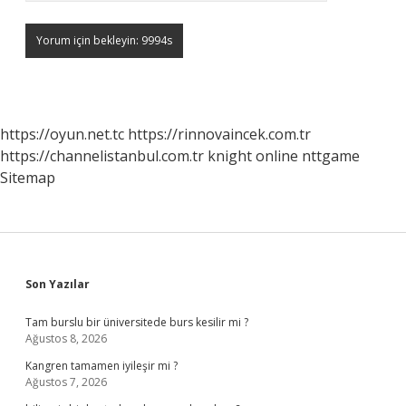
https://oyun.net.tc
https://rinnovaincek.com.tr
https://channelistanbul.com.tr
knight online
nttgame
Sitemap
Sidebar
Son Yazılar
Tam burslu bir üniversitede burs kesilir mi ?
Ağustos 8, 2026
Kangren tamamen iyileşir mi ?
Ağustos 7, 2026