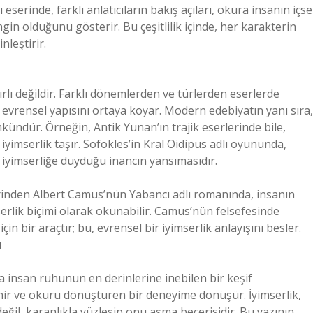
 eserinde, farklı anlatıcıların bakış açıları, okura insanın içse
gin olduğunu gösterir. Bu çeşitlilik içinde, her karakterin
nleştirir.
nırlı değildir. Farklı dönemlerden ve türlerden eserlerde
evrensel yapısını ortaya koyar. Modern edebiyatın yanı sıra,
kündür. Örneğin, Antik Yunan’ın trajik eserlerinde bile,
 iyimserlik taşır. Sofokles’in Kral Oidipus adlı oyununda,
 iyimserliğe duyduğu inancın yansımasıdır.
erinden Albert Camus’nün Yabancı adlı romanında, insanın
serlik biçimi olarak okunabilir. Camus’nün felsefesinde
n bir araçtır; bu, evrensel bir iyimserlik anlayışını besler.
ü
da insan ruhunun en derinlerine inebilen bir keşif
lenir ve okuru dönüştüren bir deneyime dönüşür. İyimserlik,
ğil, karanlıkla yüzleşip onu aşma becerisidir. Bu yazının