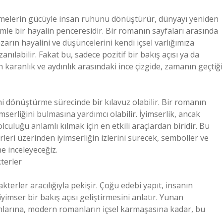
limelerin gücüyle insan ruhunu dönüştürür, dünyayı yeniden
ümle bir hayalin penceresidir. Bir romanın sayfaları arasında
ın hayalini ve düşüncelerini kendi içsel varlığımıza
zanılabilir. Fakat bu, sadece pozitif bir bakış açısı ya da
n karanlık ve aydınlık arasındaki ince çizgide, zamanın geçtiğ
ni dönüştürme sürecinde bir kılavuz olabilir. Bir romanın
imserliğini bulmasına yardımcı olabilir. İyimserlik, ancak
lculuğu anlamlı kılmak için en etkili araçlardan biridir. Bu
erleri üzerinden iyimserliğin izlerini sürecek, semboller ve
ne inceleyeceğiz.
terler
kterler aracılığıyla pekişir. Çoğu edebi yapıt, insanın
yimser bir bakış açısı geliştirmesini anlatır. Yunan
nlarına, modern romanların içsel karmaşasına kadar, bu