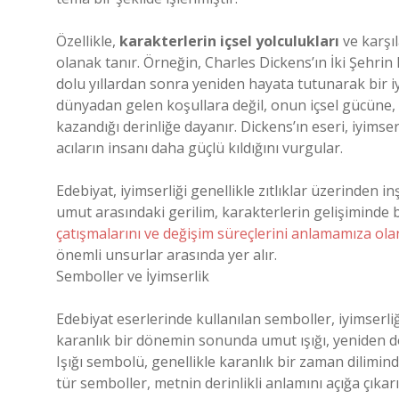
Özellikle,
karakterlerin içsel yolculukları
ve karşıl
olanak tanır. Örneğin, Charles Dickens’ın İki Şehrin
dolu yıllardan sonra yeniden hayata tutunarak bir iyi
dünyadan gelen koşullara değil, onun içsel gücüne,
kazandığı derinliğe dayanır. Dickens’ın eseri, iyims
acıların insanı daha güçlü kıldığını vurgular.
Edebiyat, iyimserliği genellikle zıtlıklar üzerinden i
umut arasındaki gerilim, karakterlerin gelişiminde be
çatışmalarını ve değişim süreçlerini anlamamıza ola
önemli unsurlar arasında yer alır.
Semboller ve İyimserlik
Edebiyat eserlerinde kullanılan semboller, iyimserli
karanlık bir dönemin sonunda umut ışığı, yeniden d
Işığı sembolü, genellikle karanlık bir zaman dilimin
tür semboller, metnin derinlikli anlamını açığa çıkarı