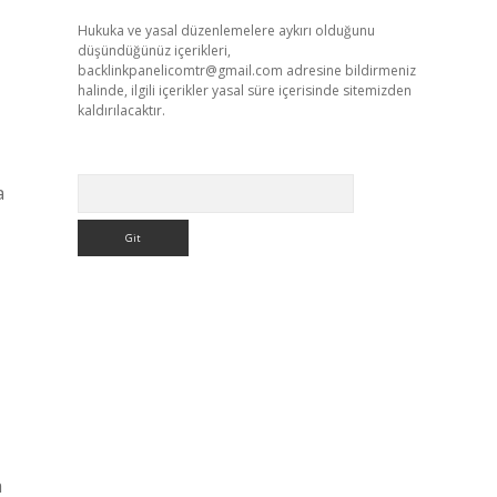
Hukuka ve yasal düzenlemelere aykırı olduğunu
düşündüğünüz içerikleri,
backlinkpanelicomtr@gmail.com
adresine bildirmeniz
halinde, ilgili içerikler yasal süre içerisinde sitemizden
kaldırılacaktır.
Arama
a
a