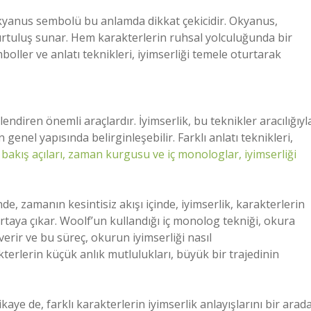
okyanus sembolü bu anlamda dikkat çekicidir. Okyanus,
kurtuluş sunar. Hem karakterlerin ruhsal yolculuğunda bir
oller ve anlatı teknikleri, iyimserliği temele oturtarak
lendiren önemli araçlardır. İyimserlik, bu teknikler aracılığıyl
enel yapısında belirginleşebilir. Farklı anlatı teknikleri,
ı bakış açıları, zaman kurgusu ve iç monologlar, iyimserliği
e, zamanın kesintisiz akışı içinde, iyimserlik, karakterlerin
taya çıkar. Woolf’un kullandığı iç monolog tekniği, okura
verir ve bu süreç, okurun iyimserliği nasıl
kterlerin küçük anlık mutlulukları, büyük bir trajedinin
kaye de, farklı karakterlerin iyimserlik anlayışlarını bir arad