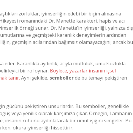
aştıkları zorluklar, iyimserliğin edebi bir biçim almasına
 Hikayesi romanındaki Dr. Manette karakteri, hapis ve acı
mserlik örneği sunar. Dr. Manette’in iyimserliği, yalnızca dış
 umutlarına ve geçmişteki karanlık deneyimlerin ardından
erliğin, geçmişin acılarından bağımsız olamayacağını, ancak bu
nşa eder. Karanlıkla aydınlık, acıyla mutluluk, umutsuzlukla
lirleyici bir rol oynar.
Böylece, yazarlar insanın içsel
nak tanır.
Aynı şekilde,
semboller
de bu temayı pekiştiren
ğin gücünü pekiştiren unsurlardır. Bu semboller, genellikle
oğuş veya yenilik olarak karşımıza çıkar. Örneğin, Lambanın
de, insanın ruhunu aydınlatacak bir umut ışığını simgeler. Bu
rken, okura iyimserliği hissettirir.