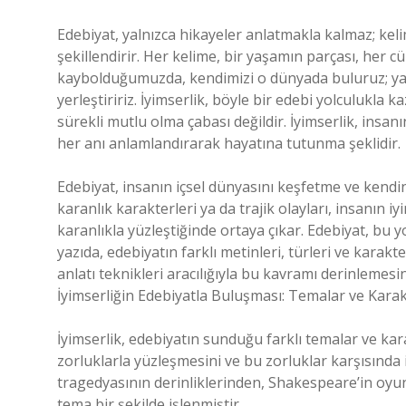
Edebiyat, yalnızca hikayeler anlatmakla kalmaz; ke
şekillendirir. Her kelime, bir yaşamın parçası, her c
kaybolduğumuzda, kendimizi o dünyada buluruz; yazar
yerleştiririz. İyimserlik, böyle bir edebi yolculukla ka
sürekli mutlu olma çabası değildir. İyimserlik, insanı
her anı anlamlandırarak hayatına tutunma şeklidir.
Edebiyat, insanın içsel dünyasını keşfetme ve kendi
karanlık karakterleri ya da trajik olayları, insanın iy
karanlıkla yüzleştiğinde ortaya çıkar. Edebiyat, bu yo
yazıda, edebiyatın farklı metinleri, türleri ve karakt
anlatı teknikleri aracılığıyla bu kavramı derinlemesi
İyimserliğin Edebiyatla Buluşması: Temalar ve Karak
İyimserlik, edebiyatın sunduğu farklı temalar ve kara
zorluklarla yüzleşmesini ve bu zorluklar karşısında i
tragedyasının derinliklerinden, Shakespeare’in oyu
tema bir şekilde işlenmiştir.