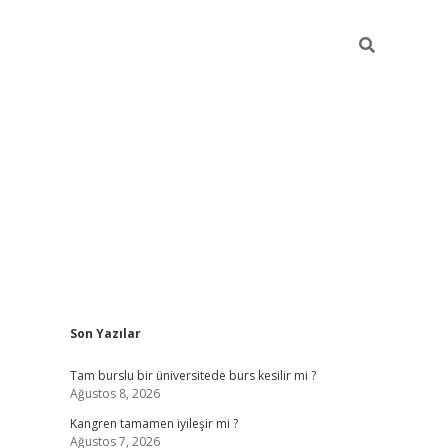
Sidebar
Son Yazılar
etci
vdcasino güncel giriş
ilbet casino
ilbet yeni giriş
Betexper g
Tam burslu bir üniversitede burs kesilir mi ?
Ağustos 8, 2026
Kangren tamamen iyileşir mi ?
Ağustos 7, 2026