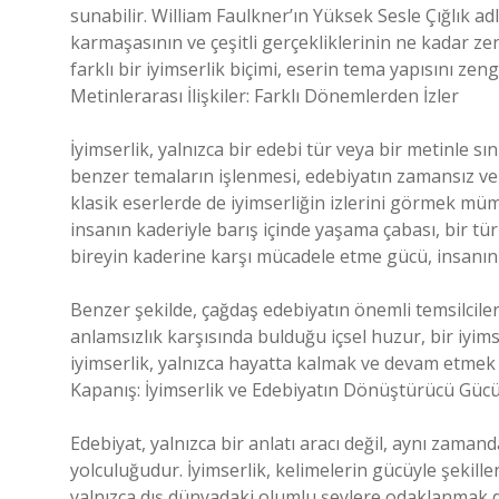
sunabilir. William Faulkner’ın Yüksek Sesle Çığlık adlı
karmaşasının ve çeşitli gerçekliklerinin ne kadar zen
farklı bir iyimserlik biçimi, eserin tema yapısını zengi
Metinlerarası İlişkiler: Farklı Dönemlerden İzler
İyimserlik, yalnızca bir edebi tür veya bir metinle sı
benzer temaların işlenmesi, edebiyatın zamansız ve 
klasik eserlerde de iyimserliğin izlerini görmek müm
insanın kaderiyle barış içinde yaşama çabası, bir tür
bireyin kaderine karşı mücadele etme gücü, insanın
Benzer şekilde, çağdaş edebiyatın önemli temsilcil
anlamsızlık karşısında bulduğu içsel huzur, bir iyim
iyimserlik, yalnızca hayatta kalmak ve devam etmek içi
Kapanış: İyimserlik ve Edebiyatın Dönüştürücü Güc
Edebiyat, yalnızca bir anlatı aracı değil, aynı zaman
yolculuğudur. İyimserlik, kelimelerin gücüyle şekil
yalnızca dış dünyadaki olumlu şeylere odaklanmak de