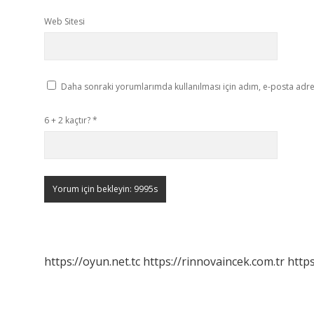
Web Sitesi
Daha sonraki yorumlarımda kullanılması için adım, e-posta adres
6 + 2 kaçtır?
*
https://oyun.net.tc
https://rinnovaincek.com.tr
https