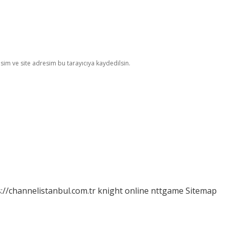
im ve site adresim bu tarayıcıya kaydedilsin.
://channelistanbul.com.tr
knight online
nttgame
Sitemap