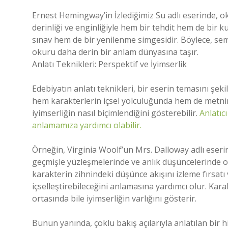
Ernest Hemingway’in İzlediğimiz Su adlı eserinde, 
derinliği ve enginliğiyle hem bir tehdit hem de bir 
sınav hem de bir yenilenme simgesidir. Böylece, semb
okuru daha derin bir anlam dünyasına taşır.
Anlatı Teknikleri: Perspektif ve İyimserlik
Edebiyatın anlatı teknikleri, bir eserin temasını şekil
hem karakterlerin içsel yolculuğunda hem de metnin g
iyimserliğin nasıl biçimlendiğini gösterebilir.
Anlatıc
anlamamıza yardımcı olabilir.
Örneğin, Virginia Woolf’un Mrs. Dalloway adlı eserind
geçmişle yüzleşmelerinde ve anlık düşüncelerinde or
karakterin zihnindeki düşünce akışını izleme fırsatı 
içselleştirebileceğini anlamasına yardımcı olur. Kara
ortasında bile iyimserliğin varlığını gösterir.
Bunun yanında, çoklu bakış açılarıyla anlatılan bir hi