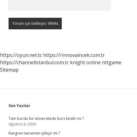
https://oyun.net.tc
https://rinnovaincek.com.tr
https://channelistanbul.com.tr
knight online
nttgame
Sitemap
Sidebar
Son Yazılar
Tam burslu bir üniversitede burs kesilir mi ?
Ağustos 8, 2026
Kangren tamamen iyileşir mi ?