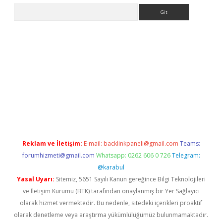
Arama
er giriş adresi
betexper.xyz
m elexbet
Reklam ve İletişim:
E-mail:
backlinkpaneli@gmail.com
Teams:
forumhizmeti@gmail.com
Whatsapp: 0262 606 0 726
Telegram:
@karabul
Yasal Uyarı:
Sitemiz, 5651 Sayılı Kanun gereğince Bilgi Teknolojileri
ve İletişim Kurumu (BTK) tarafından onaylanmış bir Yer Sağlayıcı
olarak hizmet vermektedir. Bu nedenle, sitedeki içerikleri proaktif
olarak denetleme veya araştırma yükümlülüğümüz bulunmamaktadır.