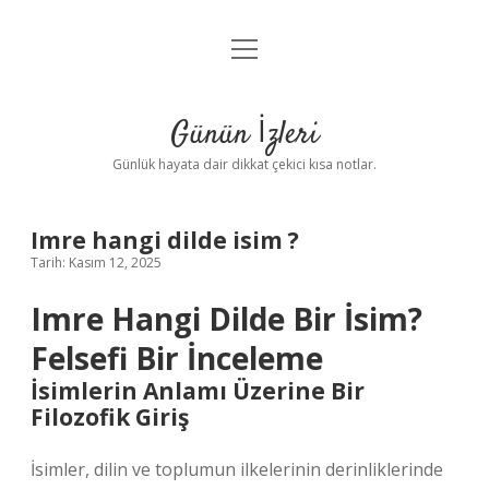
menüyü
Anasayfa
aç
Gizlilik Politikası
Günün İzleri
Yasal Uyarı
Günlük hayata dair dikkat çekici kısa notlar.
Hakkımızda
Imre hangi dilde isim ?
Tarih: Kasım 12, 2025
Imre Hangi Dilde Bir İsim?
Felsefi Bir İnceleme
İsimlerin Anlamı Üzerine Bir
Filozofik Giriş
İsimler, dilin ve toplumun ilkelerinin derinliklerinde