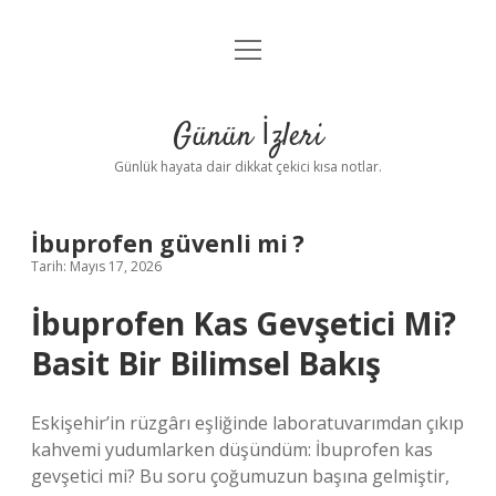
menüyü
Anasayfa
aç
Gizlilik Politikası
Günün İzleri
Yasal Uyarı
Günlük hayata dair dikkat çekici kısa notlar.
Hakkımızda
İbuprofen güvenli mi ?
Tarih: Mayıs 17, 2026
İbuprofen Kas Gevşetici Mi?
Basit Bir Bilimsel Bakış
Eskişehir’in rüzgârı eşliğinde laboratuvarımdan çıkıp
kahvemi yudumlarken düşündüm: İbuprofen kas
gevşetici mi? Bu soru çoğumuzun başına gelmiştir,