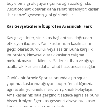
böyle bir algı oluşuyor? Çünkü ağrı azaldığında,
vücut otomatik olarak daha rahat hissediyor; kaslar
“bir nebze” gevşemiş gibi görünebilir.
Kas Gevşeticilerle İbuprofen Arasındaki Fark
Kas gevşeticiler, sinir-kas bağlantısını doğrudan
etkileyen ilaçlardır. Yani kaslarınızın kasılmasını
geçici olarak durdurur veya azaltır. Buna karşılık
ibuprofen, kimyasal olarak kasların çalışma
mekanizmasını etkilemez. Sadece iltihap ve ağrıyı
azaltarak, kasların daha rahat hissetmesini sağlar.
Günlük bir örnek: Spor salonunda aşırı squat
yaptınız, kaslarınız ağrıyor. İbuprofen aldığınızda
ağrı azalır, yürümek, merdiven çıkmak kolaylaşır.
Ama kaslarınız hâlâ gergindir; sadece ağrı size bunu
hissettirmiyor. Eğer kas gevşetici alsaydınız, kasın
kendisi gevşer ve spazm azalırdı.