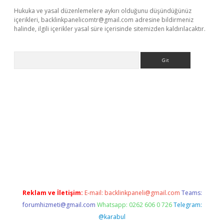
Hukuka ve yasal düzenlemelere aykırı olduğunu düşündüğünüz
içerikleri,
backlinkpanelicomtr@gmail.com
adresine bildirmeniz
halinde, ilgili içerikler yasal süre içerisinde sitemizden kaldırılacaktır.
Arama
xper giriş adresi
betexper.xyz
m elexbet
Reklam ve İletişim:
E-mail:
backlinkpaneli@gmail.com
Teams:
forumhizmeti@gmail.com
Whatsapp: 0262 606 0 726
Telegram:
@karabul