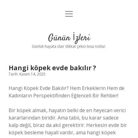
menüyü
Anasayfa
aç
Gizlilik Politikası
Günün İzleri
Yasal Uyarı
Günlük hayata dair dikkat çekici kısa notlar.
Hakkımızda
Hangi köpek evde bakılır ?
Tarih: Kasım 14, 2025
Hangi Köpek Evde Bakılır? Hem Erkeklerin Hem de
Kadınların Perspektifinden Eğlenceli Bir Rehber!
Bir köpek almak, hayatın belki de en heyecan verici
kararlarından biridir. Ama tabii, bu karar sadece
kalp değil, biraz da akıl gerektirir. Herkesin evde bir
köpek besleme hayali vardır, ama hangi köpek