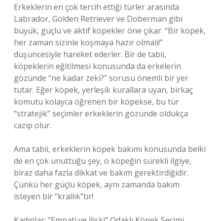
Erkeklerin en çok tercih ettiği türler arasında
Labrador, Golden Retriever ve Doberman gibi
büyük, güçlü ve aktif köpekler öne çıkar. “Bir köpek,
her zaman sizinle koşmaya hazır olmalı!”
düşüncesiyle hareket ederler. Bir de tabii,
köpeklerin eğitilmesi konusunda da erkelerin
gözünde “ne kadar zeki?” sorusu önemli bir yer
tutar. Eğer köpek, yerleşik kurallara uyan, birkaç
komutu kolayca öğrenen bir köpekse, bu tür
“stratejik” seçimler erkeklerin gözünde oldukça
cazip olur.
Ama tabii, erkeklerin köpek bakımı konusunda belki
de en çok unuttuğu şey, o köpeğin sürekli ilgiye,
biraz daha fazla dikkat ve bakım gerektirdiğidir.
Çünkü her güçlü köpek, aynı zamanda bakım
isteyen bir “krallık”tır!
Kadınlar: “Empati ve İlişki” Odaklı Köpek Seçimi