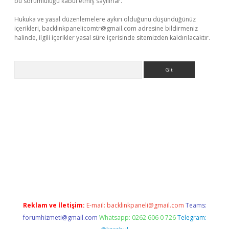
bu sorumluluğu kabul etmiş sayılırlar.
Hukuka ve yasal düzenlemelere aykırı olduğunu düşündüğünüz
içerikleri,
backlinkpanelicomtr@gmail.com
adresine bildirmeniz
halinde, ilgili içerikler yasal süre içerisinde sitemizden kaldırılacaktır.
Arama
exper giriş adresi
betexper.xyz
m elexbet
Reklam ve İletişim:
E-mail:
backlinkpaneli@gmail.com
Teams:
forumhizmeti@gmail.com
Whatsapp: 0262 606 0 726
Telegram: