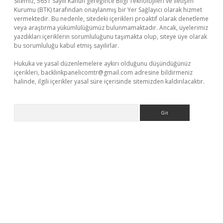
Sitemiz, 5651 Sayılı Kanun gereğince Bilgi Teknolojileri ve İletişim
Kurumu (BTK) tarafından onaylanmış bir Yer Sağlayıcı olarak hizmet
vermektedir. Bu nedenle, sitedeki içerikleri proaktif olarak denetleme
veya araştırma yükümlülüğümüz bulunmamaktadır. Ancak, üyelerimiz
yazdıkları içeriklerin sorumluluğunu taşımakta olup, siteye üye olarak
bu sorumluluğu kabul etmiş sayılırlar.
Hukuka ve yasal düzenlemelere aykırı olduğunu düşündüğünüz
içerikleri,
backlinkpanelicomtr@gmail.com
adresine bildirmeniz
halinde, ilgili içerikler yasal süre içerisinde sitemizden kaldırılacaktır.
Arama
betexper.xyz
m elexbet