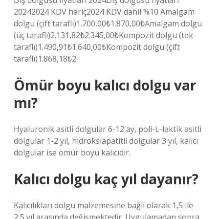
Diş dolgusu fiyatları 2024Diş dolgusu fiyatları
20242024 KDV hariç2024 KDV dahil %10 Amalgam
dolgu (çift taraflı)1.700,00₺1.870,00₺Amalgam dolgu
(üç taraflı)2.131,82₺2.345,00₺Kompozit dolgu (tek
taraflı)1.490,91₺1.640,00₺Kompozit dolgu (çift
taraflı)1.868,18₺2.
Ömür boyu kalıcı dolgu var
mı?
Hyaluronik asitli dolgular 6-12 ay, poli-L-laktik asitli
dolgular 1-2 yıl, hidroksiapatitli dolgular 3 yıl, kalıcı
dolgular ise ömür boyu kalıcıdır.
Kalıcı dolgu kaç yıl dayanır?
Kalıcılıkları dolgu malzemesine bağlı olarak 1,5 ile
2,5 yıl arasında değişmektedir. Uygulamadan sonra