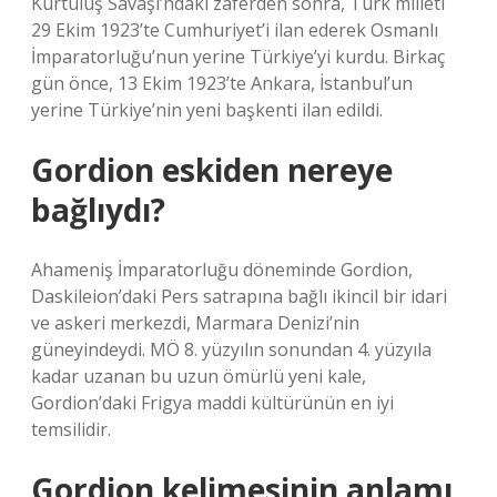
Kurtuluş Savaşı’ndaki zaferden sonra, Türk milleti
29 Ekim 1923’te Cumhuriyet’i ilan ederek Osmanlı
İmparatorluğu’nun yerine Türkiye’yi kurdu. Birkaç
gün önce, 13 Ekim 1923’te Ankara, İstanbul’un
yerine Türkiye’nin yeni başkenti ilan edildi.
Gordion eskiden nereye
bağlıydı?
Ahameniş İmparatorluğu döneminde Gordion,
Daskileion’daki Pers satrapına bağlı ikincil bir idari
ve askeri merkezdi, Marmara Denizi’nin
güneyindeydi. MÖ 8. yüzyılın sonundan 4. yüzyıla
kadar uzanan bu uzun ömürlü yeni kale,
Gordion’daki Frigya maddi kültürünün en iyi
temsilidir.
Gordion kelimesinin anlamı