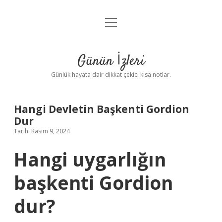
menüyü
Anasayfa
aç
Gizlilik Politikası
Günün İzleri
Yasal Uyarı
Günlük hayata dair dikkat çekici kısa notlar.
Hakkımızda
Hangi Devletin Başkenti Gordion
Dur
Tarih: Kasım 9, 2024
Hangi uygarlığın
başkenti Gordion
dur?