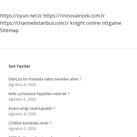
https://oyun.net.tc
https://rinnovaincek.com.tr
https://channelistanbul.com.tr
knight online
nttgame
Sitemap
Sidebar
Son Yazılar
bilinçsiz bir hastada nabız nereden alınır ?
Ağustos 6, 2026
Kelle çorbasının faydaları nelerdir ?
Ağustos 5, 2026
Avans artığı nasıl kapatılır ?
Ağustos 4, 2026
2700’ün karekökü nedir ?
Ağustos 3, 2026