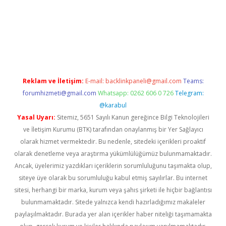
iriş adresi
betexper.xyz
m elexbet
Reklam ve İletişim:
E-mail:
backlinkpaneli@gmail.com
Teams:
forumhizmeti@gmail.com
Whatsapp: 0262 606 0 726
Telegram:
@karabul
Yasal Uyarı:
Sitemiz, 5651 Sayılı Kanun gereğince Bilgi Teknolojileri
ve İletişim Kurumu (BTK) tarafından onaylanmış bir Yer Sağlayıcı
olarak hizmet vermektedir. Bu nedenle, sitedeki içerikleri proaktif
olarak denetleme veya araştırma yükümlülüğümüz bulunmamaktadır.
Ancak, üyelerimiz yazdıkları içeriklerin sorumluluğunu taşımakta olup,
siteye üye olarak bu sorumluluğu kabul etmiş sayılırlar. Bu internet
sitesi, herhangi bir marka, kurum veya şahıs şirketi ile hiçbir bağlantısı
bulunmamaktadır. Sitede yalnızca kendi hazırladığımız makaleler
paylaşılmaktadır. Burada yer alan içerikler haber niteliği taşımamakta