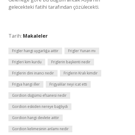
gelecekteki fatihi tarafından çözülecekti.
Tarih:
Makaleler
Frigler hangi uygarlığa aittir
Frigler Yunan mı
Frigleri kim kurdu
Friglerin başkenti nedir
Friglerin dini inancı nedir
Friglerin Kralı kimdir
Frigya hangi iller
Frigyalılar neyi icat etti
Gordion düğümü efsanesi nedir
Gordion eskiden nereye bağlıydı
Gordion hangi devlete aittir
Gordion kelimesinin anlamı nedir