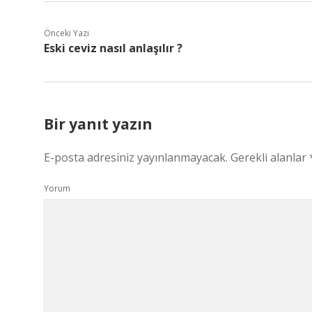
Önceki Yazı
Eski ceviz nasıl anlaşılır ?
Bir yanıt yazın
E-posta adresiniz yayınlanmayacak.
Gerekli alanlar
Yorum