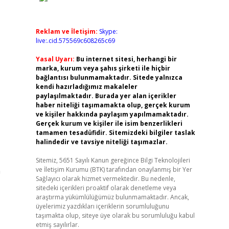
Reklam ve İletişim:
Skype:
live:.cid.575569c608265c69
Yasal Uyarı:
Bu internet sitesi, herhangi bir
marka, kurum veya şahıs şirketi ile hiçbir
bağlantısı bulunmamaktadır. Sitede yalnızca
kendi hazırladığımız makaleler
paylaşılmaktadır. Burada yer alan içerikler
haber niteliği taşımamakta olup, gerçek kurum
ve kişiler hakkında paylaşım yapılmamaktadır.
Gerçek kurum ve kişiler ile isim benzerlikleri
tamamen tesadüfidir. Sitemizdeki bilgiler taslak
halindedir ve tavsiye niteliği taşımazlar.
Sitemiz, 5651 Sayılı Kanun gereğince Bilgi Teknolojileri
n
ve İletişim Kurumu (BTK) tarafından onaylanmış bir Yer
Sağlayıcı olarak hizmet vermektedir. Bu nedenle,
sitedeki içerikleri proaktif olarak denetleme veya
araştırma yükümlülüğümüz bulunmamaktadır. Ancak,
üyelerimiz yazdıkları içeriklerin sorumluluğunu
taşımakta olup, siteye üye olarak bu sorumluluğu kabul
etmiş sayılırlar.