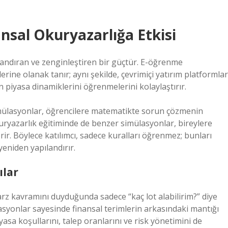
ansal Okuryazarlığa Etkisi
zlandıran ve zenginleştiren bir güçtür. E-öğrenme
rine olanak tanır; aynı şekilde, çevrimiçi yatırım platformlar
n piyasa dinamiklerini öğrenmelerini kolaylaştırır.
imülasyonlar, öğrencilere matematikte sorun çözmenin
uryazarlık eğitiminde de benzer simülasyonlar, bireylere
terir. Böylece katılımcı, sadece kuralları öğrenmez; bunları
eniden yapılandırır.
ılar
arz kavramını duyduğunda sadece “kaç lot alabilirim?” diye
ülasyonlar sayesinde finansal terimlerin arkasındaki mantığı
iyasa koşullarını, talep oranlarını ve risk yönetimini de