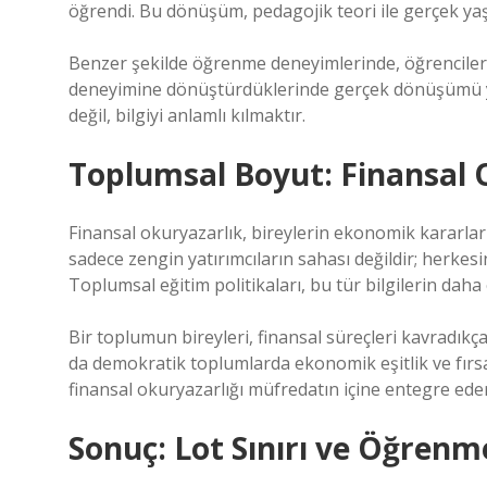
öğrendi. Bu dönüşüm, pedagojik teori ile gerçek ya
Benzer şekilde öğrenme deneyimlerinde, öğrenciler
deneyimine dönüştürdüklerinde gerçek dönüşümü yaşa
değil, bilgiyi anlamlı kılmaktır.
Toplumsal Boyut: Finansal 
Finansal okuryazarlık, bireylerin ekonomik kararları 
sadece zengin yatırımcıların sahası değildir; herkesi
Toplumsal eğitim politikaları, bu tür bilgilerin daha 
Bir toplumun bireyleri, finansal süreçleri kavradıkça
da demokratik toplumlarda ekonomik eşitlik ve fırsat
finansal okuryazarlığı müfredatın içine entegre eder
Sonuç: Lot Sınırı ve Öğrenm