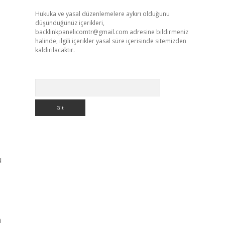
Hukuka ve yasal düzenlemelere aykırı olduğunu
düşündüğünüz içerikleri,
backlinkpanelicomtr@gmail.com
adresine bildirmeniz
halinde, ilgili içerikler yasal süre içerisinde sitemizden
kaldırılacaktır.
Arama
u
m