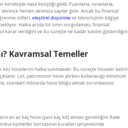
kendisiyle nasıl kesiştiği geldi. Puanlarla, sınavlarla,
 denince hemen aklımıza sayılar gelir. Ancak bu finansal
renme stilleri,
eleştirel düşünme
ve teknolojinin bilgiye
bekliyor. Halka arzda lot sınırı sorgulaması, finansal
sıl karar verdiğini ve bu süreçte ne kadar katılım gösterdiğin
mı? Kavramsal Temeller
lk kez hisselerini halka sunmasıdır. Bu süreçte hisseler belirli
açıklanır. Lot, yatırımcının hisse alırken kullanacağı minimum
ine, standart miktarda hisse bloğu almak zorundasınız.
rın en az kaç hisse (yani kaç lot) alması gerektiğini ifade
 menkul kıymetler borsasının kuralları çerçevesinde