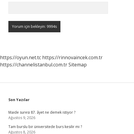
https://oyun.net.tc
https://rinnovaincek.com.tr
https://channelistanbul.com.tr
Sitemap
Sidebar
Son Yazılar
Maide suresi 87. âyet ne demek istiyor ?
Ağustos 9, 2026
Tam burslu bir üniversitede burs kesilir mi ?
Ağustos 8, 2026