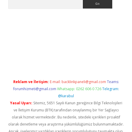
Arama
per giriş adresi
betexper.xyz
m elexbet
Reklam ve İletişim:
E-mail:
backlinkpaneli@gmail.com
Teams:
forumhizmeti@gmail.com
Whatsapp: 0262 606 0 726
Telegram:
@karabul
Yasal Uyarı:
Sitemiz, 5651 Sayılı Kanun gereğince Bilgi Teknolojileri
ve İletişim Kurumu (BTK) tarafından onaylanmış bir Yer Sağlayıcı
olarak hizmet vermektedir. Bu nedenle, sitedeki içerikleri proaktif
olarak denetleme veya araştırma yükümlülüğümüz bulunmamaktadır.
Ancak, üyelerimiz yazdıkları içeriklerin sorumluluğunu taşımakta olup,