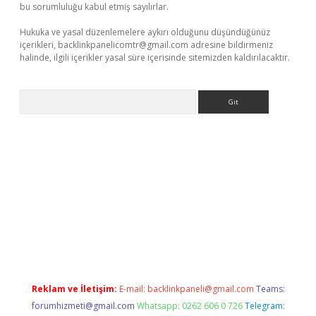
bu sorumluluğu kabul etmiş sayılırlar.
Hukuka ve yasal düzenlemelere aykırı olduğunu düşündüğünüz
içerikleri,
backlinkpanelicomtr@gmail.com
adresine bildirmeniz
halinde, ilgili içerikler yasal süre içerisinde sitemizden kaldırılacaktır.
Arama
per giriş adresi
betexper.xyz
m elexbet
Reklam ve İletişim:
E-mail:
backlinkpaneli@gmail.com
Teams:
forumhizmeti@gmail.com
Whatsapp: 0262 606 0 726
Telegram: