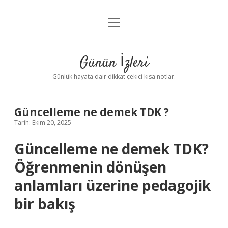
menüyü
Anasayfa
aç
Gizlilik Politikası
Günün İzleri
Yasal Uyarı
Günlük hayata dair dikkat çekici kısa notlar.
Hakkımızda
Güncelleme ne demek TDK ?
Tarih: Ekim 20, 2025
Güncelleme ne demek TDK?
Öğrenmenin dönüşen
anlamları üzerine pedagojik
bir bakış